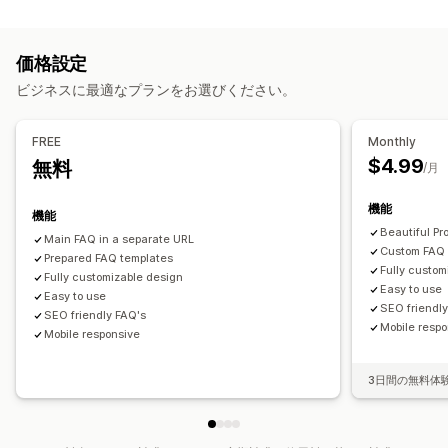
表示オプション
アコーディオン
タブ
サイドバー
商品ページ
価格設定
コレクションページ
よくある質問ページ
検索バー
ビジネスに最適なプランをお選びください。
絞り込み検索
モバイル対応
カスタムフォントと色
カスタムCSS
FREE
Monthly
$4.99
無料
/月
機能
機能
Beautiful Pr
Main FAQ in a separate URL
Custom FAQ
Prepared FAQ templates
Fully custom
Fully customizable design
Easy to use
Easy to use
SEO friendl
SEO friendly FAQ's
Mobile resp
Mobile responsive
3日間の無料体