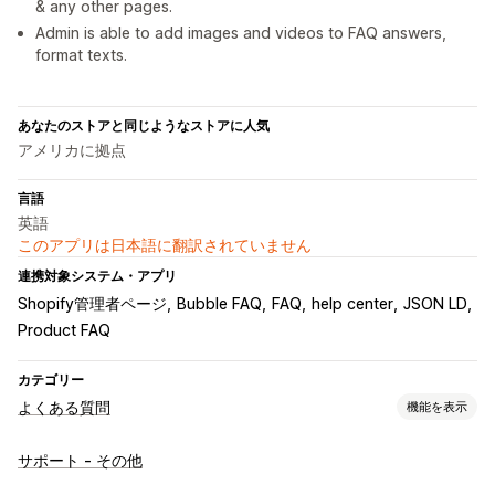
& any other pages.
Admin is able to add images and videos to FAQ answers,
format texts.
あなたのストアと同じようなストアに人気
アメリカに拠点
言語
英語
このアプリは日本語に翻訳されていません
連携対象システム・アプリ
Shopify管理者ページ
Bubble FAQ
FAQ
help center
JSON LD
Product FAQ
カテゴリー
よくある質問
機能を表示
編集ツール
サポート - その他
HTML
リッチテキストエディタ
動画
SEO