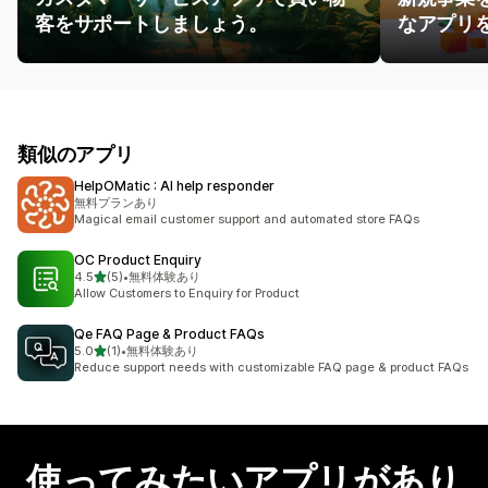
客をサポートしましょう。
なアプリ
類似のアプリ
HelpOMatic : AI help responder
無料プランあり
Magical email customer support and automated store FAQs
OC Product Enquiry
5つ星中
4.5
(5)
•
無料体験あり
合計レビュー数：5件
Allow Customers to Enquiry for Product
Qe FAQ Page & Product FAQs
5つ星中
5.0
(1)
•
無料体験あり
合計レビュー数：1件
Reduce support needs with customizable FAQ page & product FAQs
使ってみたいアプリがあり