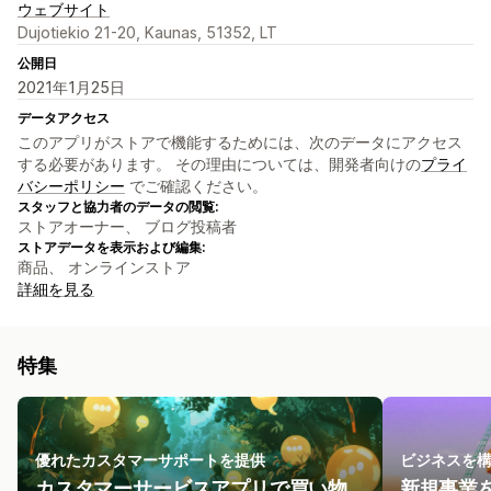
ウェブサイト
Dujotiekio 21-20, Kaunas, 51352, LT
公開日
2021年1月25日
データアクセス
このアプリがストアで機能するためには、次のデータにアクセス
する必要があります。 その理由については、開発者向けの
プライ
バシーポリシー
でご確認ください。
スタッフと協力者のデータの閲覧:
ストアオーナー、 ブログ投稿者
ストアデータを表示および編集:
商品、 オンラインストア
詳細を見る
特集
優れたカスタマーサポートを提供
ビジネスを
カスタマーサービスアプリで買い物
新規事業