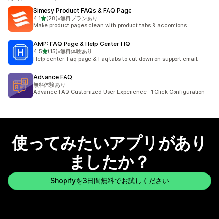
Simesy Product FAQs & FAQ Page
5つ星中
4.1
(28)
•
無料プランあり
合計レビュー数：28件
Make product pages clean with product tabs & accordions
AMP: FAQ Page & Help Center HQ
5つ星中
4.5
(15)
•
無料体験あり
合計レビュー数：15件
Help center: Faq page & Faq tabs to cut down on support email.
Advance FAQ
無料体験あり
Advance FAQ Customized User Experience- 1 Click Configuration
使ってみたいアプリがあり
ましたか？
Shopifyを3日間無料でお試しください