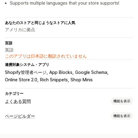
Supports multiple languages that your store supports!
あなたのストアと同じようなストアに人気
アメリカに拠点
言語
英語
このアプリは日本語に翻訳されていません
連携対象システム・アプリ
Shopify管理者ページ
App Blocks
Google Schema
Online Store 2.0
Rich Snippets
Shop Minis
カテゴリー
よくある質問
機能を表示
編集ツール
ページビルダー
機能を表示
HTML
値引き
リッチテキストエディタ
ページの種類
インポートとエクスポート
カスタムURL
画像
動画
複数言語
よくある質問
ヘルプセンターページ
カスタムページ