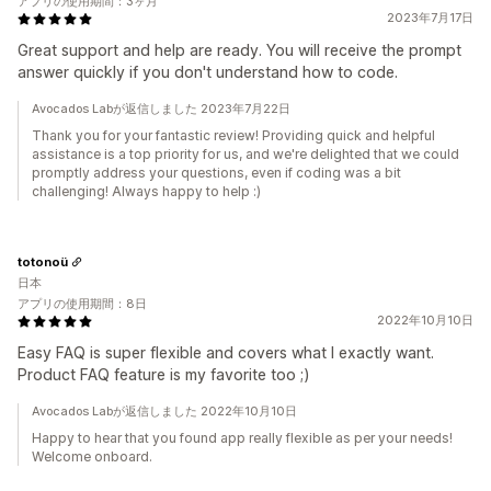
アプリの使用期間：3ヶ月
2023年7月17日
Great support and help are ready. You will receive the prompt
answer quickly if you don't understand how to code.
Avocados Labが返信しました 2023年7月22日
Thank you for your fantastic review! Providing quick and helpful
assistance is a top priority for us, and we're delighted that we could
promptly address your questions, even if coding was a bit
challenging! Always happy to help :)
totonoü
日本
アプリの使用期間：8日
2022年10月10日
Easy FAQ is super flexible and covers what I exactly want.
Product FAQ feature is my favorite too ;)
Avocados Labが返信しました 2022年10月10日
Happy to hear that you found app really flexible as per your needs!
Welcome onboard.