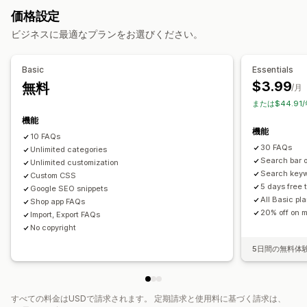
SEO
翻訳
価格設定
ページ管理
表示オプション
ビジネスに最適なプランをお選びください。
テンプレート
インポートとエクスポート
ページバージョン
アコーディオン
タブ
カスタムテンプレート
商品ページ
グローバルスタイル
カスタムフォント
カスタムコード
コレクションページ
よくある質問ページ
モバイル対応
Basic
Essentials
スニペット
翻訳
ローカライズ
SEO
カスタムフォントと色
カスタムCSS
$3.99
無料
/月
または$44.91
機能
機能
10 FAQs
30 FAQs
Unlimited categories
Search bar 
Unlimited customization
Search key
Custom CSS
5 days free t
Google SEO snippets
All Basic pl
Shop app FAQs
20% off on m
Import, Export FAQs
No copyright
5日間の無料体
すべての料金はUSDで請求されます。 定期請求と使用料に基づく請求は、