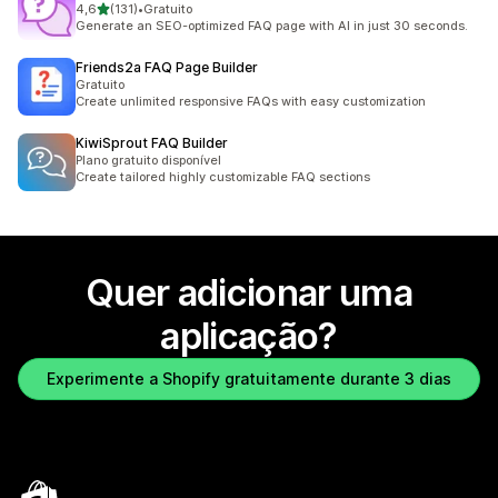
de 5 estrelas
4,6
(131)
•
Gratuito
131 total de avaliações
Generate an SEO-optimized FAQ page with AI in just 30 seconds.
Friends2a FAQ Page Builder
Gratuito
Create unlimited responsive FAQs with easy customization
KiwiSprout FAQ Builder
Plano gratuito disponível
Create tailored highly customizable FAQ sections
Quer adicionar uma
aplicação?
Experimente a Shopify gratuitamente durante 3 dias