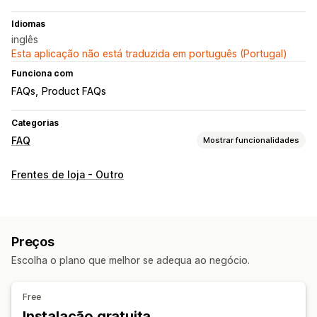
Idiomas
inglês
Esta aplicação não está traduzida em português (Portugal)
Funciona com
FAQs
Product FAQs
Categorias
FAQ
Mostrar funcionalidades
Ferramentas de edição
Frentes de loja - Outro
HTML
Imagens
SEO
Opções de apresentação
Acordeões
Separadores
Modelos personalizados
Preços
Página de produto
Página de coleções
Página de FAQ
Escolha o plano que melhor se adequa ao negócio.
Tipos de letra e cores personalizados
CSS personalizado
Free
Instalação gratuita