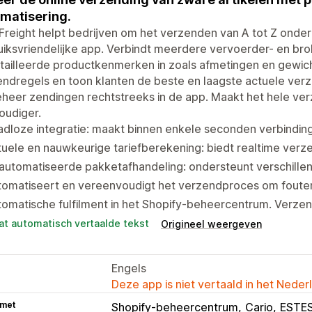
matisering.
Freight helpt bedrijven om het verzenden van A tot Z onder d
iksvriendelijke app. Verbindt meerdere vervoerder- en brok
tailleerde productkenmerken in zoals afmetingen en gewic
ndregels en toon klanten de beste en laagste actuele verz
heer zendingen rechtstreeks in de app. Maakt het hele ver
oudiger.
dloze integratie: maakt binnen enkele seconden verbinding
uele en nauwkeurige tariefberekening: biedt realtime verz
automatiseerde pakketafhandeling: ondersteunt verschille
tomatiseert en vereenvoudigt het verzendproces om foute
omatische fulfilment in het Shopify-beheercentrum. Verze
at automatisch vertaalde tekst
Origineel weergeven
Engels
Deze app is niet vertaald in het Neder
 met
Shopify-beheercentrum
Cario
ESTE