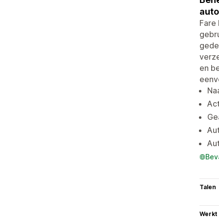
auto
Fare 
gebru
gede
verze
en be
eenv
Naa
Act
Ge
Au
Aut
Bev
Talen
Werkt