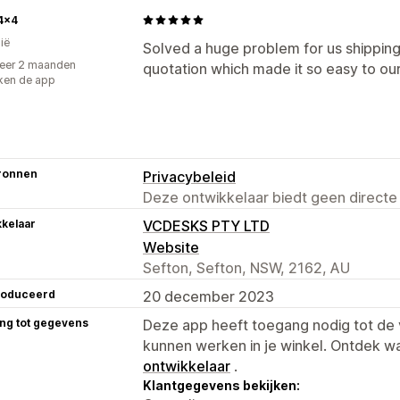
4x4
ië
Solved a huge problem for us shipping 
eer 2 maanden
quotation which made it so easy to ou
ken de app
ronnen
Privacybeleid
Deze ontwikkelaar biedt geen directe
kelaar
VCDESKS PTY LTD
Website
Sefton, Sefton, NSW, 2162, AU
roduceerd
20 december 2023
ng tot gegevens
Deze app heeft toegang nodig tot d
kunnen werken in je winkel. Ontdek w
ontwikkelaar
.
Klantgegevens bekijken: