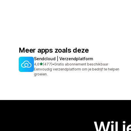
Meer apps zoals deze
Sendcloud | Verzendplatform
van 5 sterren
4,6
(477)
•
Gratis abonnement beschikbaar
477 recensies in totaal
Eenvoudig verzendplatform om je bedrijf te helpen
groeien.
Wil 