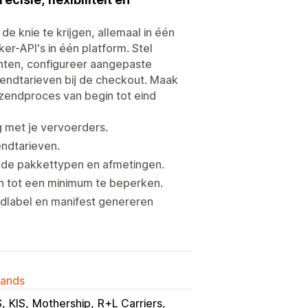
e knie te krijgen, allemaal in één
er-API's in één platform. Stel
hten, configureer aangepaste
endtarieven bij de checkout. Maak
zendproces van begin tot eind
 met je vervoerders.
endtarieven.
nde pakkettypen en afmetingen.
n tot een minimum te beperken.
ndlabel en manifest genereren
lands
S
KIS
Mothership
R+L Carriers