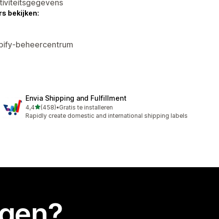
tiviteitsgegevens
s bekijken:
opify-beheercentrum
Envia Shipping and Fulfillment
van 5 sterren
4,4
(458)
•
Gratis te installeren
458 recensies in totaal
Rapidly create domestic and international shipping labels
egen?