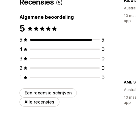
Recensies
Fabwit
(5)
Austral
10 maa
Algemene beoordeling
app
5
5
5
4
0
3
0
2
0
1
0
AME S
Austral
Een recensie schrijven
10 maa
Alle recensies
app