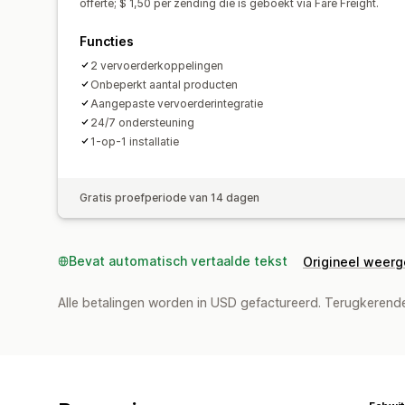
offerte; $ 1,50 per zending die is geboekt via Fare Freight.
Functies
2 vervoerderkoppelingen
Onbeperkt aantal producten
Aangepaste vervoerderintegratie
24/7 ondersteuning
1-op-1 installatie
Gratis proefperiode van 14 dagen
Bevat automatisch vertaalde tekst
Origineel weer
Alle betalingen worden in USD gefactureerd. Terugkeren