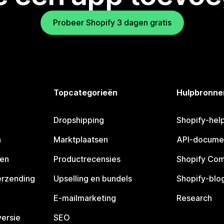
Probeer Shopify 3 dagen gratis
Topcategorieën
Hulpbronne
Dropshipping
Shopify-hel
n
Marktplaatsen
API-docume
pen
Productrecensies
Shopify Co
erzending
Upselling en bundels
Shopify-blo
E-mailmarketing
Research
ersie
SEO