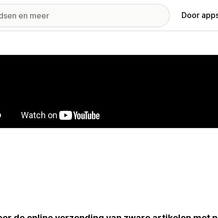
Door apps
ij met uitgelichte afbeeldingen
er de online verzending van zware artikelen met prec