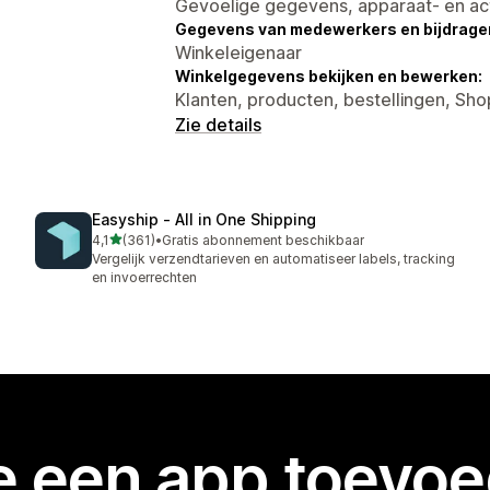
Gevoelige gegevens, apparaat- en ac
Gegevens van medewerkers en bijdrager
Winkeleigenaar
Winkelgegevens bekijken en bewerken:
Klanten, producten, bestellingen, Sh
Zie details
Easyship ‑ All in One Shipping
van 5 sterren
4,1
(361)
•
Gratis abonnement beschikbaar
361 recensies in totaal
Vergelijk verzendtarieven en automatiseer labels, tracking
en invoerrechten
je een app toevo