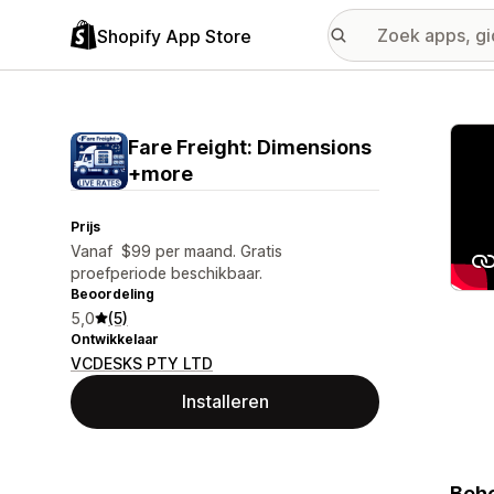
Shopify App Store
Galer
Fare Freight: Dimensions
+more
Prijs
Vanaf $99 per maand. Gratis
proefperiode beschikbaar.
Beoordeling
5,0
(5)
Ontwikkelaar
VCDESKS PTY LTD
Installeren
Behe