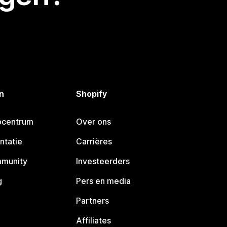
n
Shopify
pcentrum
Over ons
ntatie
Carrières
mmunity
Investeerders
g
Pers en media
Partners
Affiliates