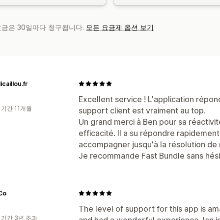
 요금은 30일마다 청구됩니다.
모든 요금제 옵션 보기
caillou.fr
Excellent service ! L'application répo
 기간 11개월
support client est vraiment au top.
Un grand merci à Ben pour sa réactivi
efficacité. Il a su répondre rapidemen
accompagner jusqu'à la résolution de
Je recommande Fast Bundle sans hésit
Co
The level of support for this app is am
 기간 3년 초과
and had a wonderful experience. Ian i