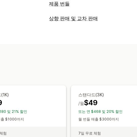
제품 번들
번들 유형
상향 판매 및 교차 판매
고정 번들
멀티팩
믹스앤매치 번들
이형
맞춤 설정
구독 상자
도매 번들
상향 판매 번들
교
제품 페이지 상향 판매
진행률 표시줄
관련 제품
디지털 상품
실물 제품
사용
사용자 지정 CSS
사용자 지정 HTML
여
설정 가능한 가격
제안 및 권장 사항
고정 가격
계층별 가격
수량 구분
할인
무료 기프트
무료 배송
제품 추가 옵션
무료 배송
원 플러스 원
구독
도매가
번들
수량 구분
수량 할인
계층별 할인
분석
1K)
스탠다드(3K)
A/B 테스트
추천 실적
최적화 제안
9
$49
/월
180 및 21% 할인
또는 연 $468 및 20% 할인
매출 $1000까지
월 번들 매출 $3000까지
 체험
7일 무료 체험