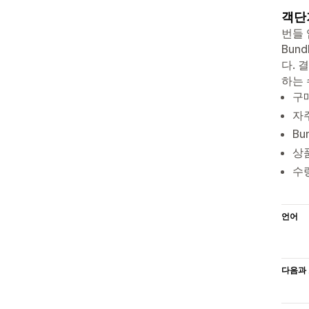
객단가
번들 
Bun
다. 
하는 
구매
자
Bu
상품
수
언어
다음과 