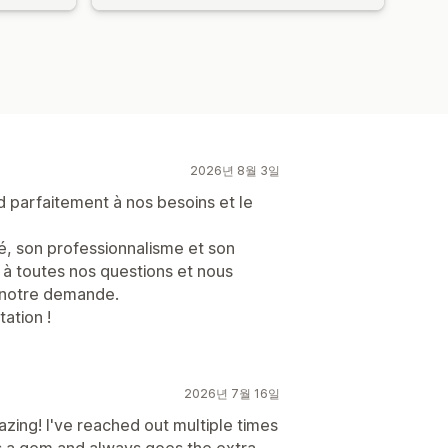
2026년 8월 3일
nd parfaitement à nos besoins et le
té, son professionnalisme et son
t à toutes nos questions et nous
 notre demande.
ation !
2026년 7월 16일
azing! I've reached out multiple times
s a gem and always goes the extra