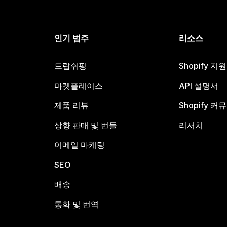
인기 범주
리소스
드랍쉬핑
Shopify 지
마켓플레이스
API 설명서
제품 리뷰
Shopify 커
상향 판매 및 번들
리서치
이메일 마케팅
SEO
배송
통화 및 번역