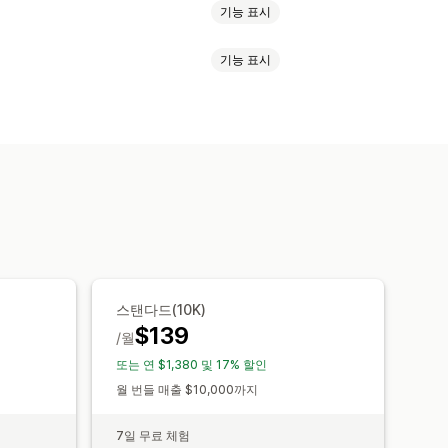
기능 표시
기능 표시
 상품 번들
상자 만들기
선물 상자
차 판매 번들
함께 자주 구매하는 제품
원클릭 추가 기능
카트 서랍
팝업
자 지정 번들
러 통화
여러 언어
사용자 지정 규칙
수량 할인
균일 할인
백분율 할인
추천 제품
함께 자주 구매하는 제품
동적 가격
사용자 지정 가격 책정
AI 권장 사항
구독 업그레이드
스탠다드(10K)
$139
/월
또는 연 $1,380 및 17% 할인
월 번들 매출 $10,000까지
7일 무료 체험