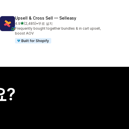
Upsell & Cross Sell — Selleasy
별 5개 중
4.9
(2,485)
•
무료 설치
총 리뷰 2485개
Frequently bought together bundles & in cart upsell,
boost AOV
Built for Shopify
요?