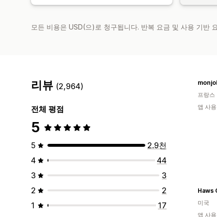
모든 비용은 USD(으)로 청구됩니다. 반복 요금 및 사용 기반
리뷰
monjoli
(2,964)
프랑스
앱 사용
전체 평점
5
5
2.9천
4
44
3
3
2
2
Haws 
미국
1
17
앱 사용