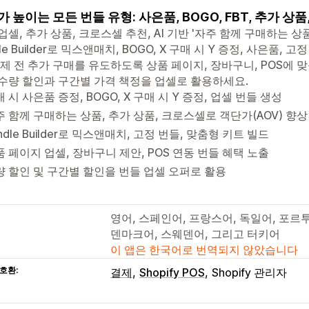
 높이는 모든 번들 유형: 사은품, BOGO, FBT, 추가 상품
업셀, 추가 상품, 크로스셀 추천, AI 기반 '자주 함께 구매하는 상
dle Builder로 믹스앤매치, BOGO, X 구매 시 Y 증정, 사은품
결제 전 추가 구매를 유도하도록 상품 페이지, 장바구니, POS에 
수량 할인과 구간별 가격 책정을 업셀로 활용하세요.
 시 사은품 증정, BOGO, X 구매 시 Y 증정, 업셀 번들 생성
주 함께 구매하는 상품, 추가 상품, 크로스셀로 객단가(AOV) 향상
ndle Builder로 믹스앤매치, 고정 번들, 맞춤형 키트 빌드
 페이지 업셀, 장바구니 제안, POS 연동 번들 혜택 노출
량 할인 및 구간별 할인을 번들 업셀 오퍼로 활용
영어, 스페인어, 프랑스어, 독일어, 포르
덴마크어, 스웨덴어, 그리고 터키어
이 앱은 한국어로 번역되지 않았습니다
호환:
결제
Shopify POS
Shopify 관리자