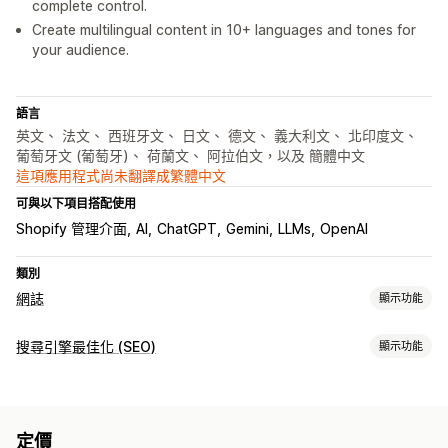
complete control.
Create multilingual content in 10+ languages and tones for
your audience.
語言
英文、 法文、 西班牙文、 日文、 德文、 義大利文、 北印度文、
葡萄牙文 (葡萄牙)、 荷蘭文、 阿拉伯文，以及 簡體中文
這項應用程式尚未翻譯成繁體中文
可與以下項目搭配使用
Shopify 管理介面
AI
ChatGPT
Gemini
LLMs
OpenAI
類別
網誌
顯示功能
建立內容
搜尋引擎最佳化 (SEO)
顯示功能
AI 生成內容
建議主題
作者介紹
多國語言
嵌入式商品
圖片
搜尋引擎最佳化 (SEO) 工具
自動排程
豐富程式碼片段
AI 生成內容
內容最佳化
搜尋引擎最佳化 (SEO)
定價