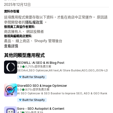
2025年12月12日
資料存取權
這項應用程式需要存取以下資料，才能在商店中正常運作。 原因請
參閱開發者的
隱私權政策
。
檢視員工與協作者資料:
商店擁有人、 網誌投稿者
檢視與編輯商店資料:
產品、 線上商店、 Shopify 管理後台
查看詳情
其他同類型應用程式
SEOWILL: AI SEO & AI Blog Post
滿分 5 顆星
4.9
(1,717)
•
提供免費方案
共有 1717 則評價
SEOAnt,SEO Optimizer,Alt text,AI Store Builder,AEO,GEO,JSON-LD
Built for Shopify
StoreSEO SEO & Image Optimizer
滿分 5 顆星
5.0
(671)
•
提供免費方案
共有 671 則評價
AI SEO Optimizer & SEO Booster to Improve SEO, AEO & GEO Rank
Built for Shopify
Soro ‑ SEO Autopilot & Content
滿分 5 顆星
4.7
(10)
•
每月 $39