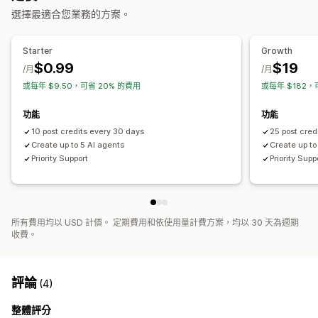
追蹤成效
關鍵字最佳化
選擇最適合您業務的方案。
搜尋引擎最佳化 (SEO) 分數
稽核
分析
關鍵字分析
連結分析
顯示選項
內容分析
追蹤
轉換追蹤
網站流量
A/B 測試
Starter
Growth
搜尋列
精選貼文
篩選
$0.99
$19
/月
/月
或每年 $9.50，可省 20% 的費用
或每年 $182，
功能
功能
10 post credits every 30 days
25 post cred
Create up to 5 AI agents
Create up to
Priority Support
Priority Supp
所有費用均以 USD 計價。 定期費用和依使用量計費方案，均以 30 天為週期
收費。
評論
(4)
整體評分