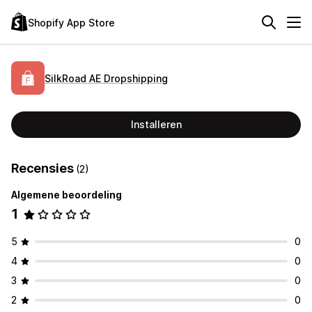
Shopify App Store
SilkRoad AE Dropshipping
Installeren
Recensies
(2)
Algemene beoordeling
1
5
0
4
0
3
0
2
0