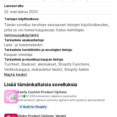
Lanseerattu
22. marraskuu 2023
Tietojen käyttöoikeus
Tämän sovellus tarvitsee seuraavien tietojen käyttöoikeuden,
jotta se voi toimia kaupassasi. Katso kehittäjän
tietosuojakäytäntö
.
Tarkastele asiakastietoja:
Laite- ja toimintatiedot
Tarkastele henkilöstön ja avustajien tietoja:
Kaupan omistaja
Tarkastele ja muokkaa kaupan tietoja:
Tuotteet, tilaukset, alennukset, Shopify Functions,
Verkkokauppa, mukautetut tiedot, Shopify Admin
Näytä tiedot
Lisää tämänkaltaisia sovelluksia
Easify Custom Product Options
/ 5 tähteä
4,9
(2 865)
•
Ilmainen sopimus saatavilla
2865 arvostelua yhteensä
Add product options variants options with product personalizer
Built for Shopify
Globo Product Options, Variant