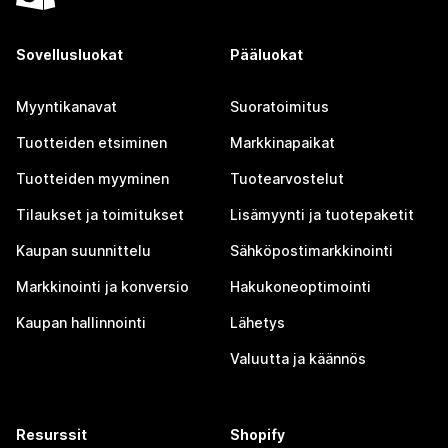
Sovellusluokat
Pääluokat
Myyntikanavat
Suoratoimitus
Tuotteiden etsiminen
Markkinapaikat
Tuotteiden myyminen
Tuotearvostelut
Tilaukset ja toimitukset
Lisämyynti ja tuotepaketit
Kaupan suunnittelu
Sähköpostimarkkinointi
Markkinointi ja konversio
Hakukoneoptimointi
Kaupan hallinnointi
Lähetys
Valuutta ja käännös
Resurssit
Shopify