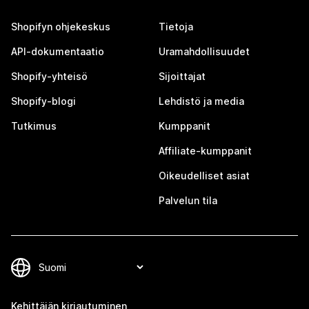
Shopifyn ohjekeskus
Tietoja
API-dokumentaatio
Uramahdollisuudet
Shopify-yhteisö
Sijoittajat
Shopify-blogi
Lehdistö ja media
Tutkimus
Kumppanit
Affiliate-kumppanit
Oikeudelliset asiat
Palvelun tila
Kehittäjän kirjautuminen