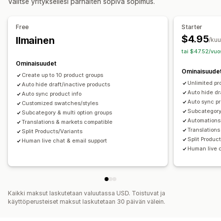
Valitse yrityksellesi parhaiten sopiva sopimus.
Mukautettu teksti
Lahjan paketointi
Mukautettu CSS-koodi
Mukautettu HTML-koodi
Käännös
Free
Starter
Tuonti ja vienti
Tuoteversioiden näyttäminen
$4.95
Ilmainen
/ku
Hinnoittelu
tai $47.52/vuo
Ehdollinen hinnoittelu
Mukautettu hinnoittelu
Ominaisuudet
Ominaisuude
Dynaaminen hinnoittelu
Lisäosat
Premium-lisämaksut
Create up to 10 product groups
Unlimited pr
Auto hide draft/inactive products
Auto hide dr
Auto sync product info
Auto sync pr
Customized swatches/styles
Subcategory 
Subcategory & multi option groups
Automations
Translations & markets compatible
Translations
Split Products/Variants
Split Produc
Human live chat & email support
Human live c
Kaikki maksut laskutetaan valuutassa USD. Toistuvat ja
käyttöperusteiset maksut laskutetaan 30 päivän välein.