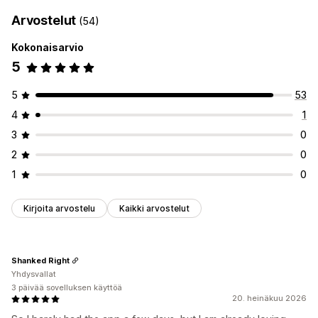
Arvostelut
(54)
Kokonaisarvio
5
5
53
4
1
3
0
2
0
1
0
Kirjoita arvostelu
Kaikki arvostelut
Shanked Right
Yhdysvallat
3 päivää sovelluksen käyttöä
20. heinäkuu 2026