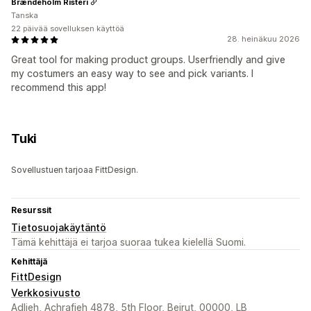
Brændeholm Risteri
Tanska
22 päivää sovelluksen käyttöä
28. heinäkuu 2026
Great tool for making product groups. Userfriendly and give
my costumers an easy way to see and pick variants. I
recommend this app!
Tuki
Sovellustuen tarjoaa FittDesign.
Resurssit
Tietosuojakäytäntö
Tämä kehittäjä ei tarjoa suoraa tukea kielellä Suomi.
Kehittäjä
FittDesign
Verkkosivusto
Adlieh, Achrafieh 4878, 5th Floor, Beirut, 00000, LB