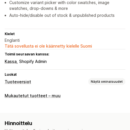
Customize variant picker with color swatches, image
swatches, drop-downs & more
Auto-hide/disable out of stock & unpublished products
Kielet
Englanti
Tätä sovellusta ei ole käännetty kielelle Suomi
Toimii seuraavan kanssa:
Kassa
Shopify Admin
Luokat
Tuoteversiot
Näytä ominaisuudet
Mukautukset
Mukautetut tuotteet – muu
Valintaruudut
Väriruudut
Ehdollinen logiikka
Fontit
Päivämäärät
Pudotusvalikot
Tiedostojen lataus (lähettäminen)
Hinnoittelu
Useiden kohteiden valinta
Numerot
Valintapainikkeet