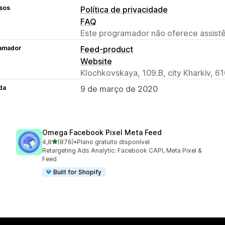
sos
Política de privacidade
FAQ
Este programador não oferece assistê
amador
Feed-product
Website
Klochkovskaya, 109.B, city Kharkiv, 6
da
9 de março de 2020
Omega Facebook Pixel Meta Feed
de 5 estrelas
4,8
(876)
•
Plano gratuito disponível
876 total de avaliações
Retargeting Ads Analytic: Facebook CAPI, Meta Pixel &
Feed
Built for Shopify