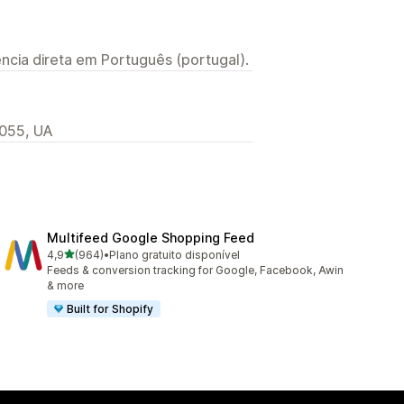
ncia direta em Português (portugal).
1055, UA
Multifeed Google Shopping Feed
de 5 estrelas
4,9
(964)
•
Plano gratuito disponível
964 total de avaliações
Feeds & conversion tracking for Google, Facebook, Awin
& more
Built for Shopify