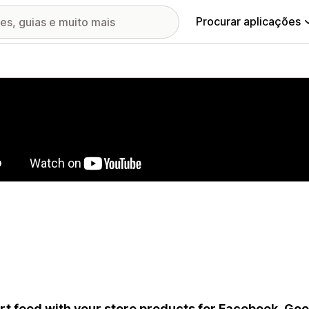
Procurar aplicações
ia de imagens em destaque
t feed with your store products for Facebook, Goog