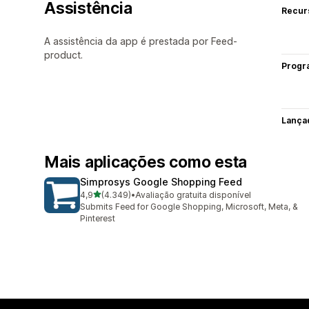
Assistência
Recur
A assistência da app é prestada por Feed-
product.
Progr
Lança
Mais aplicações como esta
Simprosys Google Shopping Feed
de 5 estrelas
4,9
(4.349)
•
Avaliação gratuita disponível
4349 total de avaliações
Submits Feed for Google Shopping, Microsoft, Meta, &
Pinterest