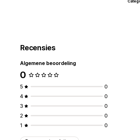
Categ
Recensies
Algemene beoordeling
0
5
0
4
0
3
0
2
0
1
0