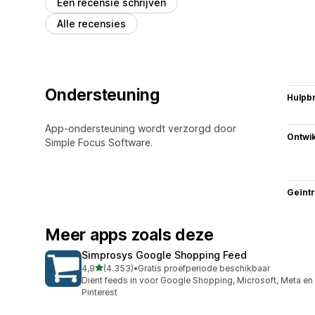
Een recensie schrijven
Alle recensies
Ondersteuning
Hulpb
App-ondersteuning wordt verzorgd door
Ontwik
Simple Focus Software.
Geïnt
Meer apps zoals deze
Simprosys Google Shopping Feed
van 5 sterren
4,9
(4.353)
•
Gratis proefperiode beschikbaar
4353 recensies in totaal
Dient feeds in voor Google Shopping, Microsoft, Meta en
Pinterest