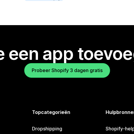
je een app toevo
Probeer Shopify 3 dagen gratis
Topcategorieën
Hulpbronne
Dropshipping
Shopify-hel