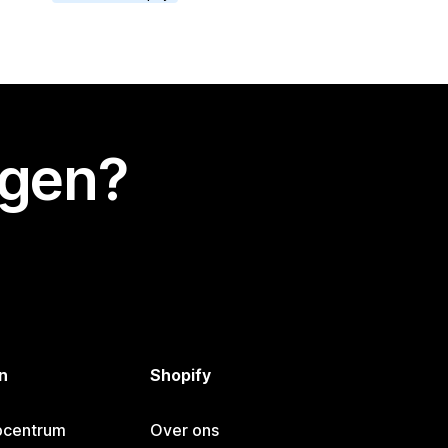
egen?
n
Shopify
pcentrum
Over ons