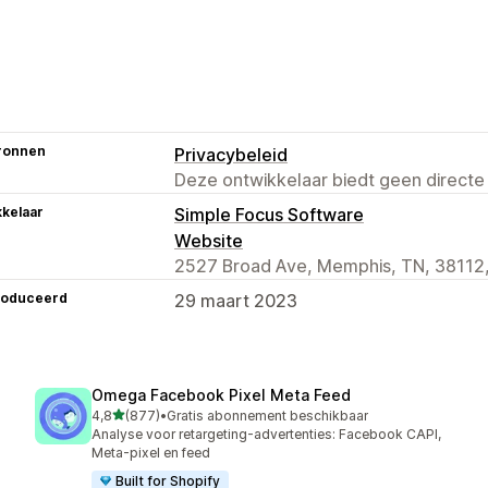
ronnen
Privacybeleid
Deze ontwikkelaar biedt geen directe
kelaar
Simple Focus Software
Website
2527 Broad Ave, Memphis, TN, 38112
roduceerd
29 maart 2023
Omega Facebook Pixel Meta Feed
van 5 sterren
4,8
(877)
•
Gratis abonnement beschikbaar
877 recensies in totaal
Analyse voor retargeting-advertenties: Facebook CAPI,
Meta-pixel en feed
Built for Shopify