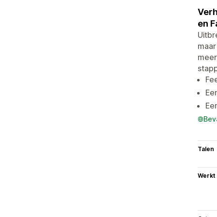
Verh
en F
Uitbr
maar 
meerd
stapp
Fee
Ee
Ee
Bev
Talen
Werkt