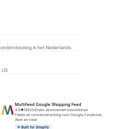
 ondersteuning in het Nederlands.
, US
Multifeed Google Shopping Feed
van 5 sterren
4,9
(965)
•
Gratis abonnement beschikbaar
965 recensies in totaal
Feeds en conversietracking voor Google, Facebook,
Awin en meer
Built for Shopify