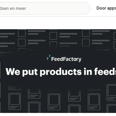
Door apps
ij met uitgelichte afbeeldingen