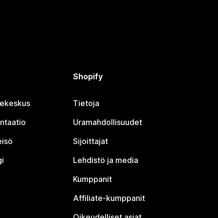
Shopify
jekeskus
Tietoja
ntaatio
Uramahdollisuudet
eisö
Sijoittajat
i
Lehdistö ja media
Kumppanit
Affiliate-kumppanit
Oikeudelliset asiat