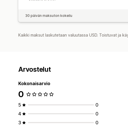
30 päivän maksuton kokeilu
Kaikki maksut laskutetaan valuutassa USD. Toistuvat ja kä
Arvostelut
Kokonaisarvio
0
5
0
4
0
3
0