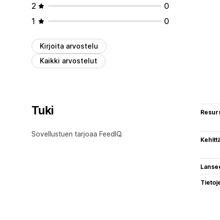
2
0
1
0
Kirjoita arvostelu
Kaikki arvostelut
Tuki
Resurs
Sovellustuen tarjoaa FeedIQ.
Kehitt
Lanse
Tietoj