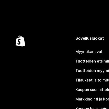
Sovellusluokat
Myyntikanavat
Tuotteiden etsimi
Tuotteiden myym
Tilaukset ja toimi
Kaupan suunnittel
Markkinointi ja ko
Kaupan hallinnoint