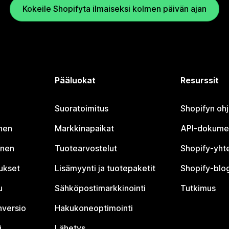
Kokeile Shopifyta ilmaiseksi kolmen päivän ajan
Pääluokat
Resurssit
Suoratoimitus
Shopifyn oh
nen
Markkinapaikat
API-dokume
inen
Tuotearvostelut
Shopify-yht
tukset
Lisämyynti ja tuotepaketit
Shopify-blog
u
Sähköpostimarkkinointi
Tutkimus
nversio
Hakukoneoptimointi
i
Lähetys