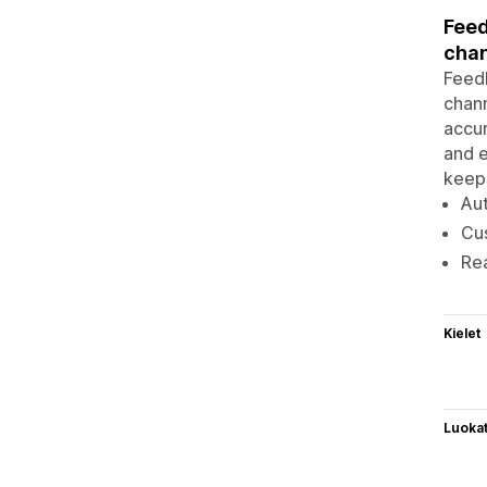
Feed
chan
FeedI
chann
accur
and e
keeps
Au
Cus
Rea
Kielet
Luoka