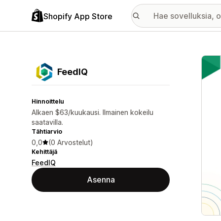
Shopify App Store
Esitt
FeedIQ
Hinnoittelu
Alkaen $63/kuukausi. Ilmainen kokeilu
saatavilla.
Tähtiarvio
0,0
(0 Arvostelut)
Kehittäjä
FeedIQ
Asenna