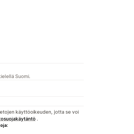
ielellä Suomi.
etojen käyttöoikeuden, jotta se voi
tosuojakäytäntö
.
oja: