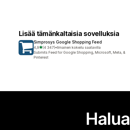
Lisää tämänkaltaisia sovelluksia
Simprosys Google Shopping Feed
/ 5 tähteä
4,9
(4 347)
•
Ilmainen kokeilu saatavilla
4347 arvostelua yhteensä
Submits Feed for Google Shopping, Microsoft, Meta, &
Pinterest
Halua