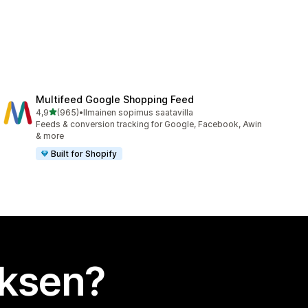
Multifeed Google Shopping Feed
/ 5 tähteä
4,9
(965)
•
Ilmainen sopimus saatavilla
965 arvostelua yhteensä
Feeds & conversion tracking for Google, Facebook, Awin
& more
Built for Shopify
uksen?