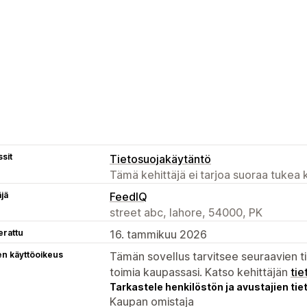
sit
Tietosuojakäytäntö
Tämä kehittäjä ei tarjoa suoraa tukea k
äjä
FeedIQ
street abc, lahore, 54000, PK
erattu
16. tammikuu 2026
en käyttöoikeus
Tämän sovellus tarvitsee seuraavien ti
toimia kaupassasi. Katso kehittäjän
tie
Tarkastele henkilöstön ja avustajien tiet
Kaupan omistaja