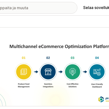
Selaa sovellu
elykuvagalleria