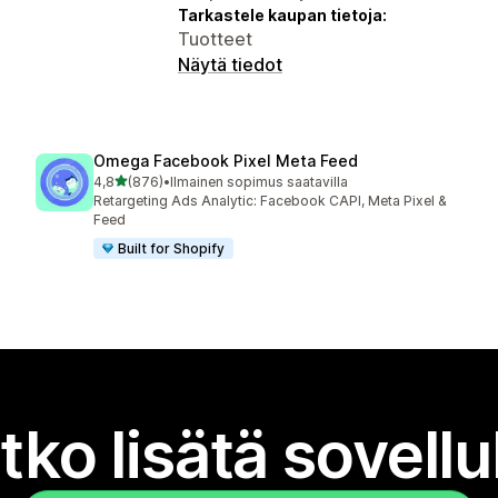
Tarkastele kaupan tietoja:
Tuotteet
Näytä tiedot
Omega Facebook Pixel Meta Feed
/ 5 tähteä
4,8
(876)
•
Ilmainen sopimus saatavilla
876 arvostelua yhteensä
Retargeting Ads Analytic: Facebook CAPI, Meta Pixel &
Feed
Built for Shopify
tko lisätä sovell