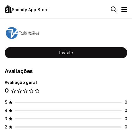
Shopify App Store
飞彪供应链
Instale
Avaliações
Avaliação geral
0
5
0
4
0
3
0
2
0