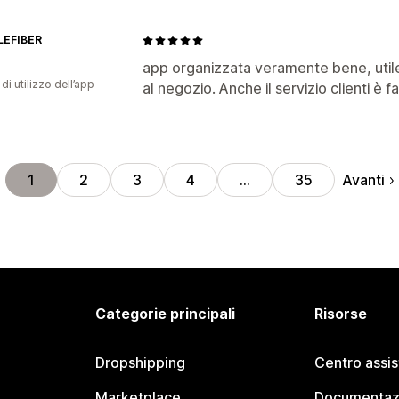
EFIBER
app organizzata veramente bene, utile
di utilizzo dell’app
al negozio. Anche il servizio clienti è f
Avanti
1
2
3
4
…
35
Categorie principali
Risorse
Dropshipping
Centro assi
Marketplace
Documentaz