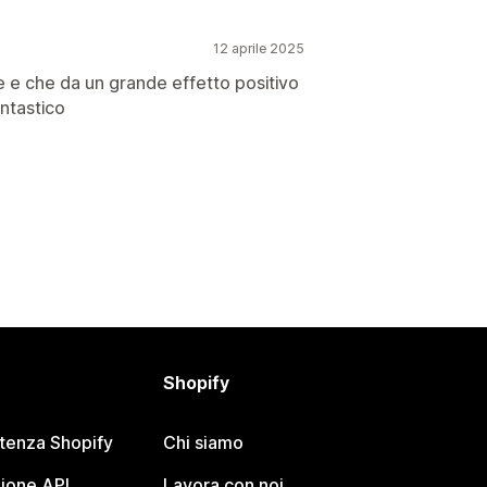
12 aprile 2025
 e che da un grande effetto positivo
antastico
Shopify
stenza Shopify
Chi siamo
ione API
Lavora con noi