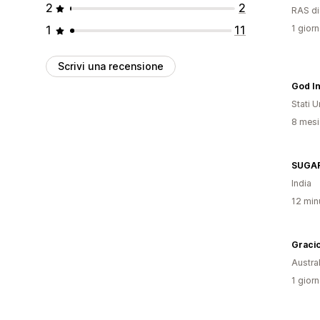
2
2
RAS d
1
11
1 giorn
Scrivi una recensione
God I
Stati Un
8 mesi 
SUGA
India
12 minu
Graci
Austral
1 giorn