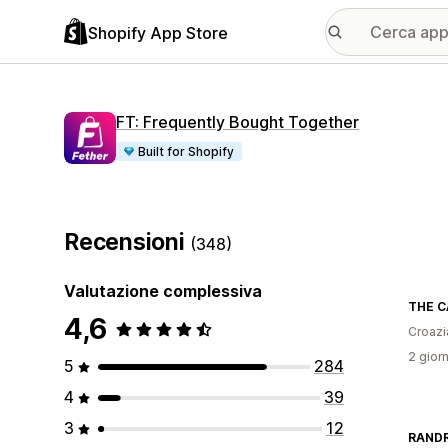
Shopify App Store
FT: Frequently Bought Together
Built for Shopify
Recensioni
(348)
Valutazione complessiva
THE C
4,6
Croazi
2 giorn
5
284
4
39
3
12
RANDR