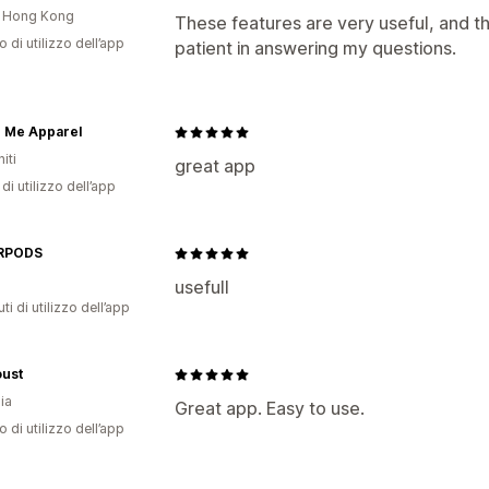
i Hong Kong
These features are very useful, and t
o di utilizzo dell’app
patient in answering my questions.
n Me Apparel
iti
great app
di utilizzo dell’app
RPODS
usefull
ti di utilizzo dell’app
oust
ia
Great app. Easy to use.
o di utilizzo dell’app