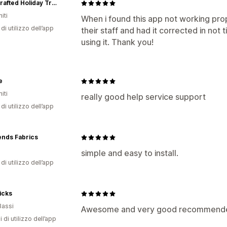
Handcrafted Holiday Traditions
iti
When i found this app not working prop
di utilizzo dell’app
their staff and had it corrected in not t
using it. Thank you!
e
iti
really good help service support
di utilizzo dell’app
ends Fabrics
simple and easy to install.
di utilizzo dell’app
icks
Bassi
Awesome and very good recommended
i di utilizzo dell’app