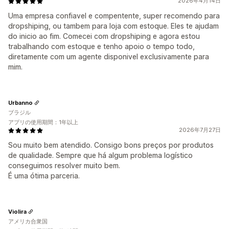
2026年4月14日
Uma empresa confiavel e compentente, super recomendo para
dropshiping, ou tambem para loja com estoque. Eles te ajudam
do inicio ao fim. Comecei com dropshiping e agora estou
trabalhando com estoque e tenho apoio o tempo todo,
diretamente com um agente disponivel exclusivamente para
mim.
Urbanno
ブラジル
アプリの使用期間：1年以上
2026年7月27日
Sou muito bem atendido. Consigo bons preços por produtos
de qualidade. Sempre que há algum problema logístico
conseguimos resolver muito bem.
É uma ótima parceria.
Violira
アメリカ合衆国