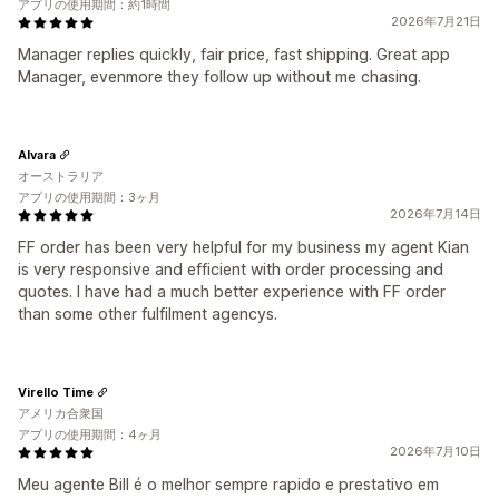
アプリの使用期間：約1時間
2026年7月21日
Manager replies quickly, fair price, fast shipping. Great app
Manager, evenmore they follow up without me chasing.
Alvara
オーストラリア
アプリの使用期間：3ヶ月
2026年7月14日
FF order has been very helpful for my business my agent Kian
is very responsive and efficient with order processing and
quotes. I have had a much better experience with FF order
than some other fulfilment agencys.
Virello Time
アメリカ合衆国
アプリの使用期間：4ヶ月
2026年7月10日
Meu agente Bill é o melhor sempre rapido e prestativo em