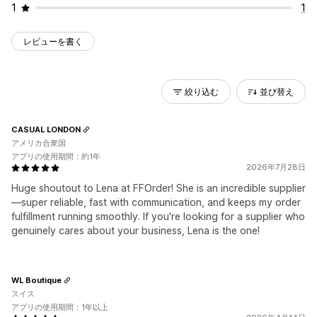
1
1
レビューを書く
絞り込む
並び替え
CASUAL LONDON
アメリカ合衆国
アプリの使用期間：約1年
2026年7月28日
Huge shoutout to Lena at FFOrder! She is an incredible supplier
—super reliable, fast with communication, and keeps my order
fulfillment running smoothly. If you're looking for a supplier who
genuinely cares about your business, Lena is the one!
WL Boutique
スイス
アプリの使用期間：1年以上