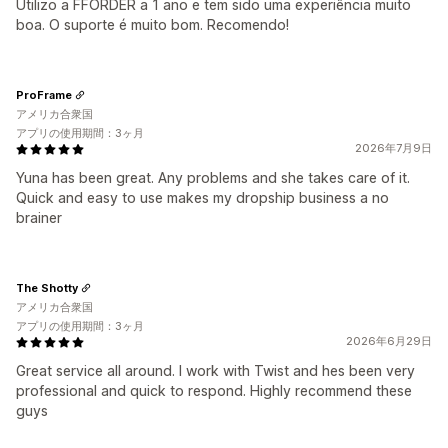
Utilizo a FFORDER a 1 ano e tem sido uma experiência muito
boa. O suporte é muito bom. Recomendo!
ProFrame
アメリカ合衆国
アプリの使用期間：3ヶ月
2026年7月9日
Yuna has been great. Any problems and she takes care of it.
Quick and easy to use makes my dropship business a no
brainer
The Shotty
アメリカ合衆国
アプリの使用期間：3ヶ月
2026年6月29日
Great service all around. I work with Twist and hes been very
professional and quick to respond. Highly recommend these
guys