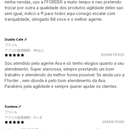
minha vendas, uso a FFORDER a muito tempo e nao pretendo
trocar por outra a qualidade dos produtos agilidade deles sao
sem igual, indico a ff para todos aqui consigo escalar com
tranquilidade, obrigado Bill voce e o melhor agente.
Dualila Café
ブラジル
アプリの使用期間：1年以上
2026年7月10日
Sou atendido pela agente Ava e só tenho elogios quanto a seu
atendimento. Super atenciosa, sempre prestando um bom
trabalho e atendendo da melhor forma possível. Se ainda uso a
Fforder , sem dúvida é pelo bom atendimento da Ava.
Parabéns pela agilidade e sempre querer ajudar os clientes.
Sunlens
ブラジル
アプリの使用期間：11ヶ月
2026年7月9日