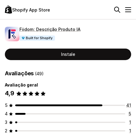
Shopify App Store
Fiidom: Descrição Produto IA
Built for Shopify
Instale
Avaliações
(49)
Avaliação geral
4,9
5
41
4
5
3
1
2
1