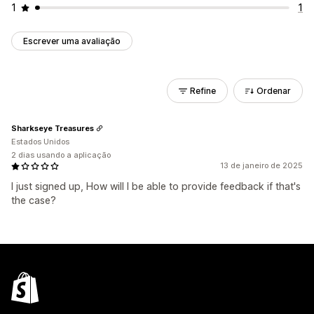
1
1
Escrever uma avaliação
Refine
Ordenar
Sharkseye Treasures
Estados Unidos
2 dias usando a aplicação
13 de janeiro de 2025
I just signed up, How will I be able to provide feedback if that's
the case?