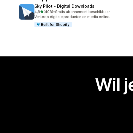
Sky Pilot ‑ Digital Downloads
van 5 sterren
4,8
(408)
•
Gratis abonnement beschikbaar
408 recensies in totaal
Verkoop digitale producten en media online.
Built for Shopify
Wil 