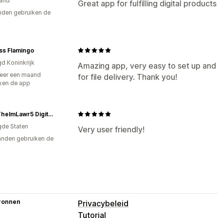
and
Great app for fulfilling digital product
den gebruiken de
ss Flamingo
gd Koninkrijk
Amazing app, very easy to set up and 
eer een maand
for file delivery. Thank you!
ken de app
TL5 | ThelmLawr5 Digital World
gde Staten
Very user friendly!
nden gebruiken de
ronnen
Privacybeleid
Tutorial