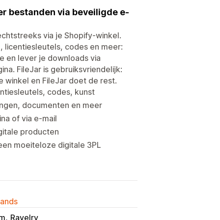
er bestanden via beveiligde e-
chtstreeks via je Shopify-winkel.
licentiesleutels, codes en meer:
e en lever je downloads via
a. FileJar is gebruiksvriendelijk:
 winkel en FileJar doet de rest.
ntiesleutels, codes, kunst
ldingen, documenten en meer
na of via e-mail
igitale producten
een moeiteloze digitale 3PL
lands
um
Ravelry