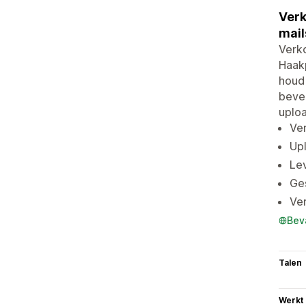
Verk
mail
Verko
Haakp
houd 
bevei
uploa
Ver
Upl
Lev
Ges
Ver
Bev
Talen
Werkt