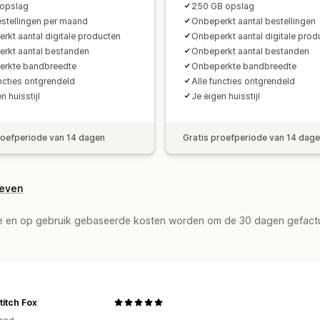
opslag
250 GB opslag
stellingen per maand
Onbeperkt aantal bestellingen
rkt aantal digitale producten
Onbeperkt aantal digitale prod
rkt aantal bestanden
Onbeperkt aantal bestanden
erkte bandbreedte
Onbeperkte bandbreedte
uncties ontgrendeld
Alle functies ontgrendeld
n huisstijl
Je eigen huisstijl
roefperiode van 14 dagen
Gratis proefperiode van 14 dag
geven
de en op gebruik gebaseerde kosten worden om de 30 dagen gefact
Stitch Fox