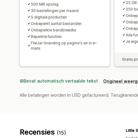
25 GB 
500 MB opslag
250 be
30 bestellingen per maand
Onbepe
5 digitale producten
Onbepe
Onbeperkt aantal bestanden
Onbep
Onbeperkte bandbreedte
Alle f
Beperkte functies
Je eige
FileJar-branding op pagina's en in e-
mails
Gratis p
Bevat automatisch vertaalde tekst
Origineel weer
Alle betalingen worden in USD gefactureerd. Terugkeren
Recensies
Little 
(15)