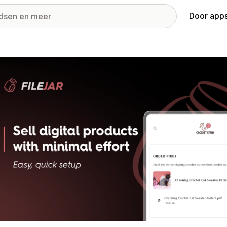
Door apps
ij met uitgelichte afbeeldingen