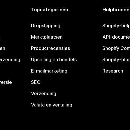
Topcategorieën
Hulpbronne
Dropshipping
Shopify-hel
n
Marktplaatsen
API-docume
pen
Productrecensies
Shopify Co
erzending
Upselling en bundels
Shopify-blo
E-mailmarketing
Research
ersie
SEO
Verzending
Valuta en vertaling