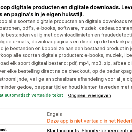
oop digitale producten en digitale downloads. Lev
s en pagina's in je eigen huisstijl.
op alle soorten digitale producten en digitale downloads re
atronen, pdf's, e-books, software, muziek, cadeaubonnen, 
je bestanden veilig met downloadlimieten en fraudedetecti
ligde e-mails, downloadpagina's en direct op de bedankpagin
d je bestanden en koppel ze aan een bestaand product in je
koop alle soorten digitale producten: e-books, muziek, lice
oad elk soort digitaal bestand: pdf, mp4, mp3, zip, afbee
er elke bestelling direct na de checkout, op de bedankpagi
troomlijnde, veilige en schaalbare afhandeling voor al je d
minder gedoe, bespaar tijd en houd klanten tevreden met 
at automatisch vertaalde tekst
Origineel weergeven
Engels
Deze app is niet vertaald in het Neder
 met
Klantaccounts
Shopify-beheercentr