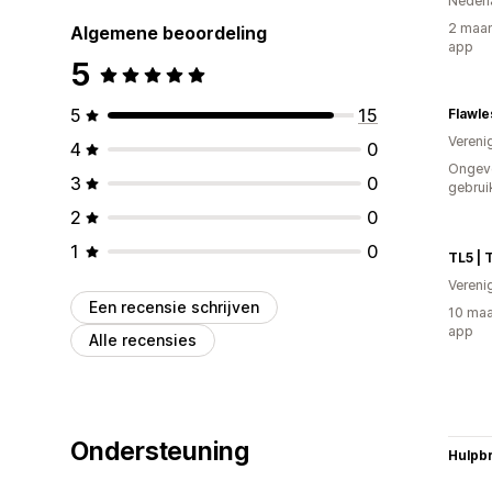
Nederl
2 maan
Algemene beoordeling
app
5
5
15
Flawle
Vereni
4
0
Ongev
3
0
gebrui
2
0
1
0
Vereni
Een recensie schrijven
10 maa
app
Alle recensies
Ondersteuning
Hulpb