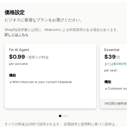
メール
SMS
ライブチャット
チャットボット
電話
SNS
複数言語
リアルタイム翻訳
プッシュ通知
コールバック
価格設定
ヘルプセンター
エージェント分析
ビジネスに最適なプランをお選びください。
ワークフローのオートメーション
自動応答
Shopify請求書とは別に、Intercomによる外部請求がある場合があります。
チケット発行
統合型インボックス
自動割り当て
カートリカバリー
ディスカウント
よくある質問
あいさつ
詳しくはこちら
ルールベースのトリガー
エスカレーション
注文追跡
複数言語
おすすめ商品
クイック返信
注文の更新
クロスセル
アンケート
複数ストア
分析
レポート
Fin AI Agent
Essential
カスタマイズ
$0.99
$39
一度限りの料金
/月
色とフォント
絵文字とスタンプ
チャットウィンドウ
営業時間
per outcome
または$348/
ウェルカムメッセージ
チャットボタン
タグ付け
per seat
チャットの割り当て
チャットフロー
機能
機能
With Intercom or your current helpdesk
Customer sup
14日間の無料
すべての料金はUSDで請求されます。 定期請求と使用料に基づく請求は、