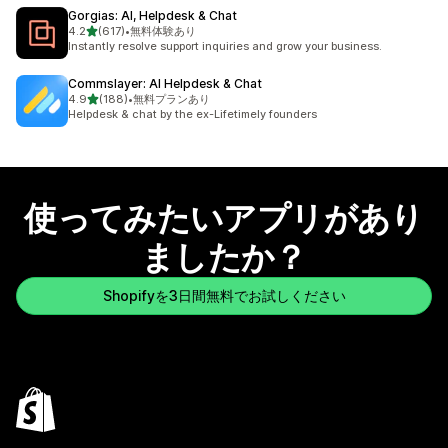
Gorgias: AI, Helpdesk & Chat
5つ星中
4.2
(617)
•
無料体験あり
合計レビュー数：617件
Instantly resolve support inquiries and grow your business.
Commslayer: AI Helpdesk & Chat
5つ星中
4.9
(188)
•
無料プランあり
合計レビュー数：188件
Helpdesk & chat by the ex-Lifetimely founders
使ってみたいアプリがあり
ましたか？
Shopifyを3日間無料でお試しください