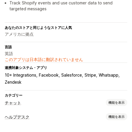
Track Shopify events and use customer data to send
targeted messages
あなたのストアと同じようなストアに人気
アメリカに拠点
言語
英語
このアプリは日本語に翻訳されていません
連携対象システム・アプリ
10+ Integrations
Facebook
Salesforce
Stripe
Whatsapp
Zendesk
カテゴリー
チャット
機能を表示
リアルタイムメッセージ
ヘルプデスク
機能を表示
AIチャットボット
ライブチャット
SMS
メールチャット
チャネル
音声サポート
ビデオコール
SNS
ファイルのアップロード