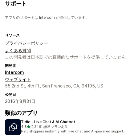
サポート
アプリのサポートは Intercom が提供しています。
リソース
プライバシーポリシー
よくある質問
この開発者は日本語での直接的なサポートを提供していません。
開発者
Intercom
ウェブサイト
55 2nd St, 4th Fl., San Francisco, CA, 94105, US
公開日
2016年8月31日
類似のアプリ
Tidio ‑ Live Chat & AI Chatbot
5つ星中
4.8
(1,246)
•
無料プランあり
合計レビュー数：1246件
Help shoppers instantly with live chat and AI-powered support.