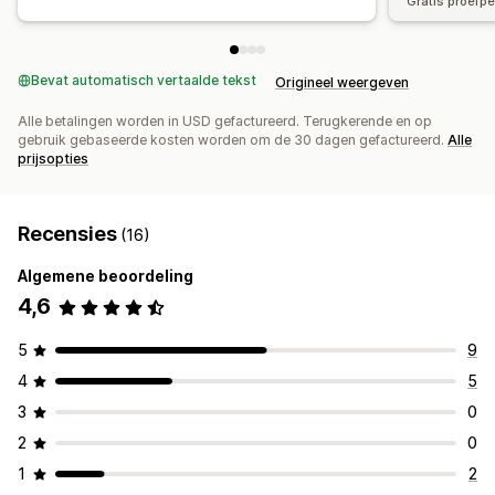
Gratis proefp
Bevat automatisch vertaalde tekst
Origineel weergeven
Alle betalingen worden in USD gefactureerd. Terugkerende en op
gebruik gebaseerde kosten worden om de 30 dagen gefactureerd.
Alle
prijsopties
Recensies
(16)
Algemene beoordeling
4,6
5
9
4
5
3
0
2
0
1
2