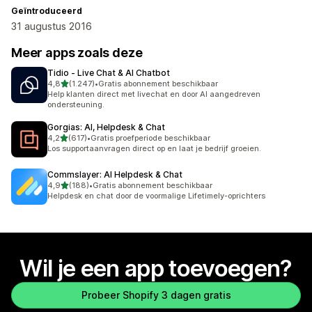
Geïntroduceerd
31 augustus 2016
Meer apps zoals deze
Tidio ‑ Live Chat & AI Chatbot
van 5 sterren
4,8
(1.247)
•
Gratis abonnement beschikbaar
1247 recensies in totaal
Help klanten direct met livechat en door AI aangedreven
ondersteuning.
Gorgias: AI, Helpdesk & Chat
van 5 sterren
4,2
(617)
•
Gratis proefperiode beschikbaar
617 recensies in totaal
Los supportaanvragen direct op en laat je bedrijf groeien.
Commslayer: AI Helpdesk & Chat
van 5 sterren
4,9
(188)
•
Gratis abonnement beschikbaar
188 recensies in totaal
Helpdesk en chat door de voormalige Lifetimely-oprichters
Wil je een app toevoegen?
Probeer Shopify 3 dagen gratis