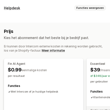
Berichten versturen in real time
Helpdesk
Functies weergeven
AI-chatbots
Live chat
SMS
E-mailchat
Kanalen
Stemondersteuning
Videobellen
Social media
E-mail
SMS
Live chat
Chatbot
Telefoonnummer
Bestanden uploaden
Meerdere talen
Vertaling in realtime
Prijs
Social media
Helpcentrum
Pushmeldingen
Callback
Agentanalytics
Kies het abonnement dat het beste bij je bedrijf past.
Workflow-automatisering
Geautomatiseerde antwoorden
Er kunnen door Intercom externe kosten in rekening worden gebracht,
Ticketing
Samengestelde inbox
Automatisch toewijzen
Winkelwagenherstel
Kortingen
Veelgestelde vragen
los van je Shopify-factuur.
Meer informatie
Op regels gebaseerde triggers
Escalatie
Begroetingen
Productaanbevelingen
Snelle reacties
Bestellingen volgen
Meerdere talen
Meerdere winkels
Updates van bestellingen
Cross-selling
Enquêtes
Fin AI Agent
Essentieel
Analytics
Rapporten
$0.99
$39
eenmalige kosten
/maan
Aanpassing
per resultaat
of $348/jaar 
Kleur en lettertype
Emoji's en stickers
Chatvenster
per gebruiker
Openingstijden
Welkomstberichten
Chatknoppen
Functies
Tagging
Chattoewijzing
Chatstromen
Functies
Met Intercom of je huidige helpdesk
Klantenonder