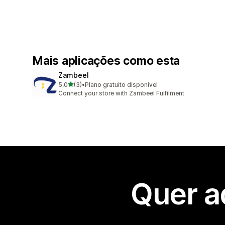
Mais aplicações como esta
Zambeel
de 5 estrelas
5,0
(3)
•
Plano gratuito disponível
3 total de avaliações
Connect your store with Zambeel Fulfilment
Quer a