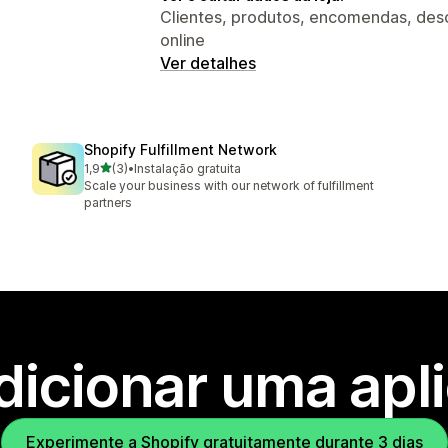
Clientes, produtos, encomendas, desco
online
Ver detalhes
Shopify Fulfillment Network
de 5 estrelas
1,9
(3)
•
Instalação gratuita
3 total de avaliações
Scale your business with our network of fulfillment
partners
dicionar uma apl
Experimente a Shopify gratuitamente durante 3 dias