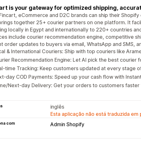
art is your gateway for optimized shipping, accurat
Fincart, eCommerce and D2C brands can ship their Shopify o
brings together 25+ courier partners on one platform. It fac
ing locally in Egypt and internationally to 220+ countries and
ces include courier recommendation engine, competitive sh
nt order updates to buyers via email, WhatsApp and SMS, 
al & International Couriers: Ship with top couriers like Ara
rier Recommendation Engine: Let AI pick the best courier f
l-time Tracking: Keep customers updated at every stage of 
xt-day COD Payments: Speed up your cash flow with Instan
e/Next-day Delivery: Get your orders to customers faster 
as
inglês
Esta aplicação não está traduzida em
ona com
Admin Shopify