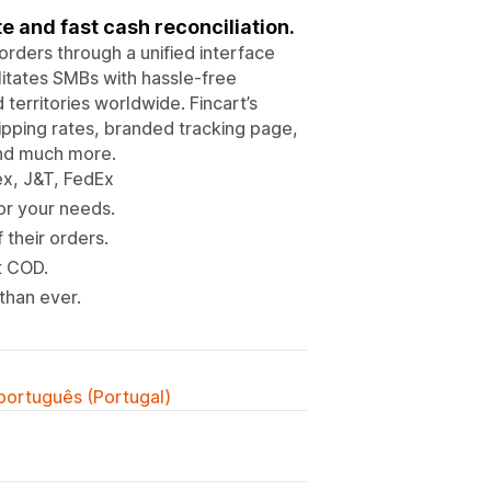
e and fast cash reconciliation.
rders through a unified interface
ilitates SMBs with hassle-free
 territories worldwide. Fincart’s
ipping rates, branded tracking page,
and much more.
mex, J&T, FedEx
or your needs.
their orders.
t COD.
than ever.
 português (Portugal)