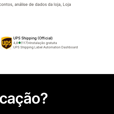
ntos, análise de dados da loja, Loja
UPS Shipping (Official)
de 5 estrelas
4,8
(117)
•
Instalação gratuita
117 total de avaliações
UPS Shipping Label Automation Dashboard
icação?