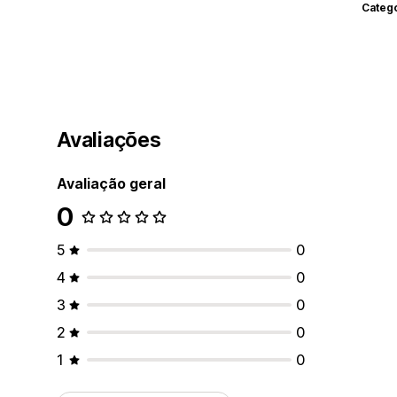
Categ
Avaliações
Avaliação geral
0
5
0
4
0
3
0
2
0
1
0