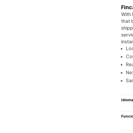
Finc
With 
that 
shipp
servi
insta
Loc
Cou
Rea
Ne
Sam
Idiom
Funci