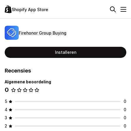
Shopify App Store
Firehonor Group Buying
Installeren
Recensies
Algemene beoordeling
0
5
0
4
0
3
0
2
0