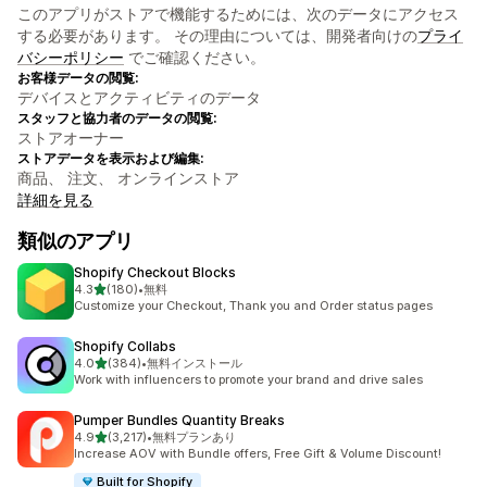
このアプリがストアで機能するためには、次のデータにアクセス
する必要があります。 その理由については、開発者向けの
プライ
バシーポリシー
でご確認ください。
お客様データの閲覧:
デバイスとアクティビティのデータ
スタッフと協力者のデータの閲覧:
ストアオーナー
ストアデータを表示および編集:
商品、 注文、 オンラインストア
詳細を見る
類似のアプリ
Shopify Checkout Blocks
5つ星中
4.3
(180)
•
無料
合計レビュー数：180件
Customize your Checkout, Thank you and Order status pages
Shopify Collabs
5つ星中
4.0
(384)
•
無料インストール
合計レビュー数：384件
Work with influencers to promote your brand and drive sales
Pumper Bundles Quantity Breaks
5つ星中
4.9
(3,217)
•
無料プランあり
合計レビュー数：3217件
Increase AOV with Bundle offers, Free Gift & Volume Discount!
Built for Shopify