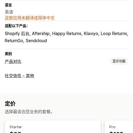
语言
英语
这款应用未翻译成简体中文
适配以下产品：
Shopify 后台
Aftership
Happy Returns
Klaviyo
Loop Returns
ReturnGo
Sendcloud
类别
产品对比
显示功能
对比工具
社交信任 - 其他
尺码表
虚拟试穿
多属性
建议
AI 建议
展示选项
拖放式编辑器
自定义 CSS
多语言
翻译
产品页面
产品系列页面
定价
选择最适合您业务的套餐。
Starter
Pro