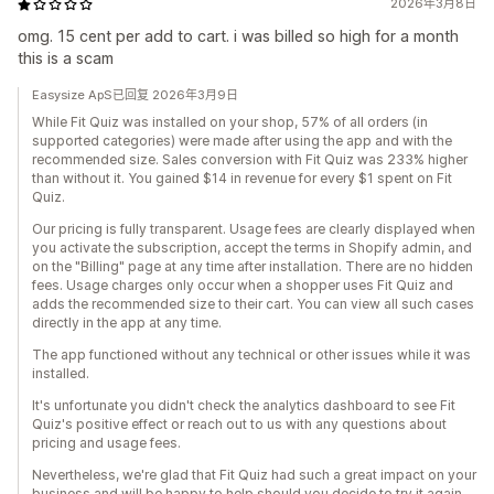
2026年3月8日
omg. 15 cent per add to cart. i was billed so high for a month
this is a scam
Easysize ApS已回复 2026年3月9日
While Fit Quiz was installed on your shop, 57% of all orders (in
supported categories) were made after using the app and with the
recommended size. Sales conversion with Fit Quiz was 233% higher
than without it. You gained $14 in revenue for every $1 spent on Fit
Quiz.
Our pricing is fully transparent. Usage fees are clearly displayed when
you activate the subscription, accept the terms in Shopify admin, and
on the "Billing" page at any time after installation. There are no hidden
fees. Usage charges only occur when a shopper uses Fit Quiz and
adds the recommended size to their cart. You can view all such cases
directly in the app at any time.
The app functioned without any technical or other issues while it was
installed.
It's unfortunate you didn't check the analytics dashboard to see Fit
Quiz's positive effect or reach out to us with any questions about
pricing and usage fees.
Nevertheless, we're glad that Fit Quiz had such a great impact on your
business and will be happy to help should you decide to try it again.