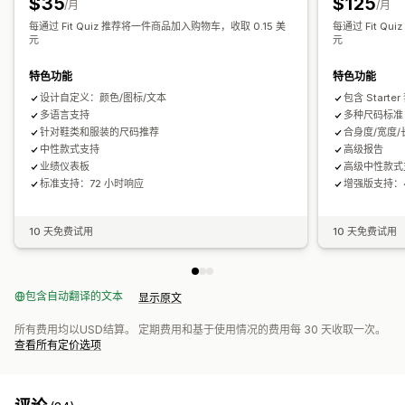
$35
$125
/月
/月
每通过 Fit Quiz 推荐将一件商品加入购物车，收取 0.15 美
每通过 Fit Q
元
元
特色功能
特色功能
设计自定义：颜色/图标/文本
包含 Star
多语言支持
多种尺码标准
针对鞋类和服装的尺码推荐
合身度/宽度
中性款式支持
高级报告
业绩仪表板
高级中性款式
标准支持：72 小时响应
增强版支持：
10 天免费试用
10 天免费试用
包含自动翻译的文本
显示原文
所有费用均以USD结算。 定期费用和基于使用情况的费用每 30 天收取一次。
查看所有定价选项