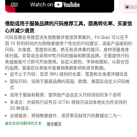
借助适用于服装品牌的尺码推荐工具，提高转化率、买家信
心并减少退货
尺码盲猜会导致您流失销售额并使退货率飙升。Fit Quiz 可以在不
到 15 秒的时间内为购物者提供个性化的尺码建议，涵盖产品级别的
尺码、合身度、宽度和长度。绝无有关体重的提问、身材测量或身
体扫描。非常适合采用中性尺码的服装和鞋类品牌。无需提供尺码
表或服装尺寸即可开始使用。自定义颜色、字体和图标，以契合您
的品牌。直接在仪表板中查看销售额影响和退货数据。
远不止于尺码：低至 SKU 级别的长度、宽度和合身度详细信息
国际尺码：适用于服装品牌的英国、欧盟、美国及自定义尺码格
式
适用于服装和鞋类：提供按产品自定义尺码测验的多个选项
多语言：内容和行动号召 (CTA) 按钮可自动本地化为所支持的
20 种语言
业绩报告：将销售额提升、退货率及缺货尺码数据合二为一
包含自动翻译的文本
显示原文