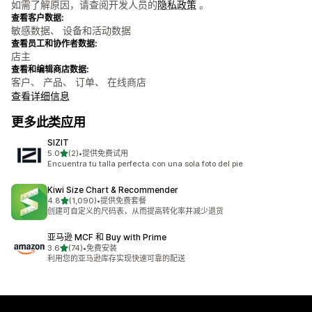
如需了解原因，请查阅开发人员的
隐私政策
。
查看客户数据:
敏感数据、 设备和活动数据
查看员工和协作者数据:
店主
查看和编辑商店数据:
客户、 产品、 订单、 在线商店
查看详细信息
更多此类应用
SIZIT
星（满分 5 星）
5.0
(2)
•
提供免费试用
总共 2 条评论
Encuentra tu talla perfecta con una sola foto del pie
Kiwi Size Chart & Recommender
星（满分 5 星）
4.8
(1,090)
•
提供免费套餐
总共 1090 条评论
创建可自定义的尺码表，从而提高转化率并减少退货
亚马逊 MCF 和 Buy with Prime
星（满分 5 星）
3.6
(74)
•
免费安装
总共 74 条评论
利用您的亚马逊库存实现快速可靠的配送