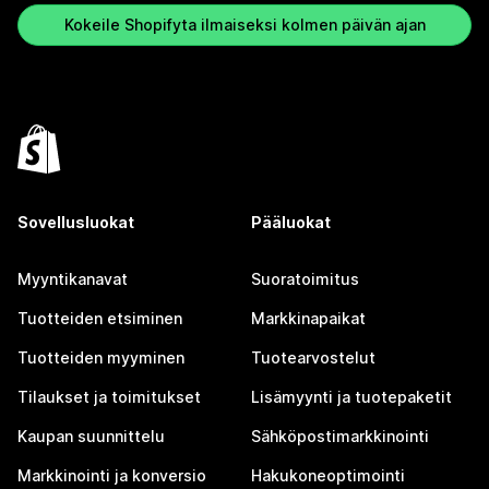
Kokeile Shopifyta ilmaiseksi kolmen päivän ajan
Sovellusluokat
Pääluokat
Myyntikanavat
Suoratoimitus
Tuotteiden etsiminen
Markkinapaikat
Tuotteiden myyminen
Tuotearvostelut
Tilaukset ja toimitukset
Lisämyynti ja tuotepaketit
Kaupan suunnittelu
Sähköpostimarkkinointi
Markkinointi ja konversio
Hakukoneoptimointi