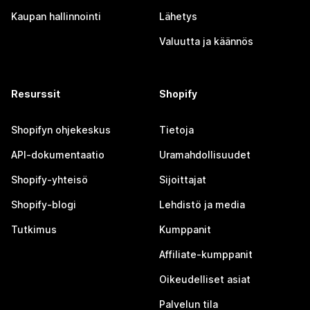
Kaupan hallinnointi
Lähetys
Valuutta ja käännös
Resurssit
Shopify
Shopifyn ohjekeskus
Tietoja
API-dokumentaatio
Uramahdollisuudet
Shopify-yhteisö
Sijoittajat
Shopify-blogi
Lehdistö ja media
Tutkimus
Kumppanit
Affiliate-kumppanit
Oikeudelliset asiat
Palvelun tila