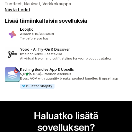
Tuotteet, tilaukset, Verkkokauppa
Näytä tiedot
Lisää tämänkaltaisia sovelluksia
Looqko
Alkaen $19/kuukausi
Try before you buy
Yooo ‑ AI Try‑On & Discover
Ilmainen kokeilu saatavilla
AI virtual try-on and outfit styling for your product catalog.
Kaching Bundles App & Upsells
/ 5 tähteä
5,0
(5 084)
•
Ilmainen asennus
5084 arvostelua yhteensä
Boost AOV with quantity breaks, product bundles & upsell app
Built for Shopify
Haluatko lisätä
sovelluksen?