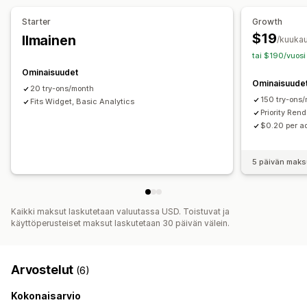
Starter
Growth
$19
Ilmainen
/kuukau
tai $190/vuosi
Ominaisuudet
Ominaisuude
20 try-ons/month
150 try-ons
Fits Widget, Basic Analytics
Priority Ren
$0.20 per ad
5 päivän maks
Kaikki maksut laskutetaan valuutassa USD. Toistuvat ja
käyttöperusteiset maksut laskutetaan 30 päivän välein.
Arvostelut
(6)
Kokonaisarvio