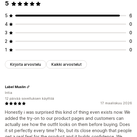
5
5
6
4
0
3
0
2
0
1
0
Kirjoita arvostelu
Kaikki arvostelut
Label Muslin
Intia
12 päivää sovelluksen käyttöä
17. maaliskuu 2026
Honestly i was surprised this kind of thing even exists now. We
added the try-on to our product pages and customers can
actually see how the outfit looks on them before buying. Does
it sit perfectly every time? No, but its close enough that people
get a real feel for the product and it builds confidence. We