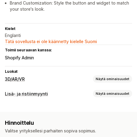
Brand Customization: Style the button and widget to match
your store's look.
Kielet
Englanti
Tätä sovellusta ei ole käännetty kielelle Suomi
Toimii seuraavan kanssa:
Shopify Admin
Luokat
3D/AR/VR
Näytä ominaisuudet
Visualisointi
Lisä- ja ristiinmyynti
Näytä ominaisuudet
Virtuaalinen sovitus
Tekoälypohjainen
Mukautukset
Tuotesivulisämyynti
Hinnoittelu
Analytiikka
Valitse yrityksellesi parhaiten sopiva sopimus.
Konversioasteet