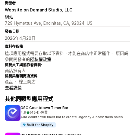
開發者
Website on Demand Studio, LLC
網站
729 Hymettus Ave, Encinitas, CA, 92024, US
發布日期
2026年4月20日
資料存取權
這項應用程式需要存取以下資料，才能在商店中正常運作。 原因請
參閱開發者的
隱私權政策
。
檢視員工與協作者資料:
商店擁有人
檢視與編輯商店資料:
產品、 線上商店
查看詳情
其他同類型應用程式
GSC Countdown Timer Bar
滿分 5 顆星
4.9
(484)
•
免費
共有 484 則評價
Add countdown timer bar to create urgency & boost flash sales
Built for Shopify