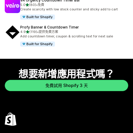
VR Urgency Countdown Timer Bar
滿分 5 顆星
5.0
(80)
•
免費
共有 80 則評價
Create scarcity with low stock counter and sticky add to cart
Built for Shopify
Profy Banner & Countdown Timer
滿分 5 顆星
4.9
(119)
•
提供免費方案
共有 119 則評價
Add countdown timer, coupon & scrolling text for next sale
Built for Shopify
想要新增應用程式嗎？
免費試用 Shopify 3 天