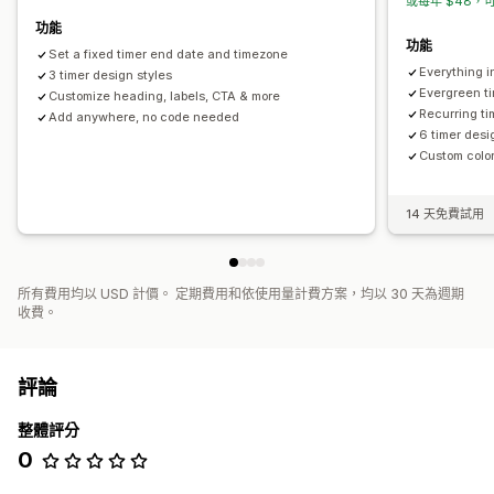
或每年 $48，可
功能
功能
Set a fixed timer end date and timezone
Everything i
3 timer design styles
Evergreen ti
Customize heading, labels, CTA & more
Recurring ti
Add anywhere, no code needed
6 timer desi
Custom color
14 天免費試用
所有費用均以 USD 計價。 定期費用和依使用量計費方案，均以 30 天為週期
收費。
評論
整體評分
0