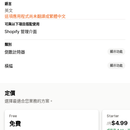
語言
英文
這項應用程式尚未翻譯成繁體中文
可與以下項目搭配使用
Shopify 管理介面
類別
倒數計時器
顯示功能
顯示選項
橫幅
顯示功能
自訂文字
自訂位置
公告列
固定式橫幅
產品頁面
橫幅類型
計時選項
公告列
通知
產品頁面
促銷資訊
倒數計時
定期
日期範圍
每次造訪重設
指定結束日期
指定分鐘
單次
定價
自訂
選擇最適合您業務的方案。
計時器類型
橫幅位置
連結和按鈕
背景
顏色和字型
表情符號
每日優惠
快閃優惠
限時促銷
到期日
特別活動
新品上市
行動裝置回應式設計
排程
Free
Starter
運送截止時間
商店開幕
$4.99
免費
/月