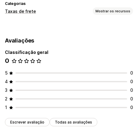
Categorias
Taxas de frete
Mostrar os recursos
Cálculo de taxa
Por peso
CEP/código postal
Avaliações
Personalização
Classificação geral
Páginas de rastreamento
Prazo de entrega
0
5
0
4
0
3
0
2
0
1
0
Escrever avaliação
Todas as avaliações