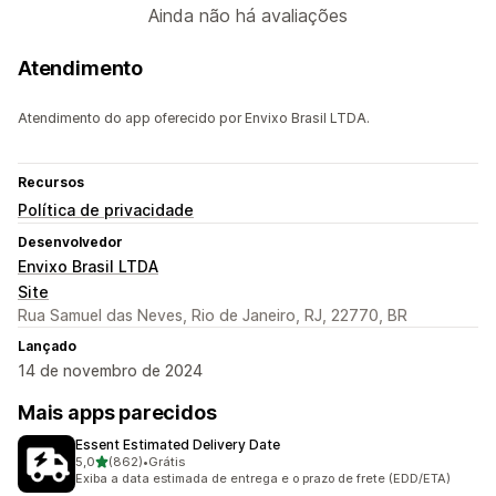
Ainda não há avaliações
Atendimento
Atendimento do app oferecido por Envixo Brasil LTDA.
Recursos
Política de privacidade
Desenvolvedor
Envixo Brasil LTDA
Site
Rua Samuel das Neves, Rio de Janeiro, RJ, 22770, BR
Lançado
14 de novembro de 2024
Mais apps parecidos
Essent Estimated Delivery Date
de 5 estrelas
5,0
(862)
•
Grátis
862 avaliações ao todo
Exiba a data estimada de entrega e o prazo de frete (EDD/ETA)