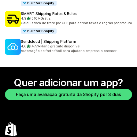
Built for Shopify
SMART Shipping Rates & Rules
de 5 estrelas
4,9
(310)
•
Grátis
310 avaliações ao todo
Calculadora de frete por CEP para definir taxas e regras por produto
Built for Shopify
Sendcloud | Shipping Platform
de 5 estrelas
4,6
(477)
•
Plano gratuito disponível
477 avaliações ao todo
Automação de frete fácil para ajudar a empresa a crescer.
Quer adicionar um app?
Faça uma avaliação gratuita da Shopify por 3 dias