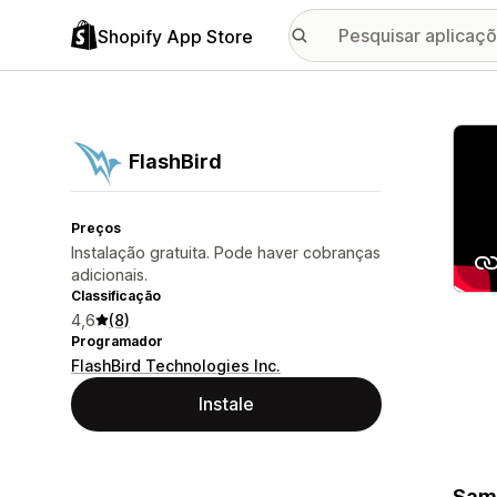
Shopify App Store
Galer
FlashBird
Preços
Instalação gratuita. Pode haver cobranças
adicionais.
Classificação
4,6
(8)
Programador
FlashBird Technologies Inc.
Instale
Same