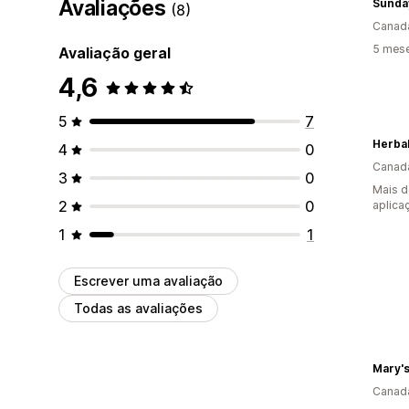
Avaliações
Sunda
(8)
Canad
5 mese
Avaliação geral
4,6
5
7
Herba
4
0
Canad
3
0
Mais d
2
0
aplica
1
1
Escrever uma avaliação
Todas as avaliações
Mary's
Canad