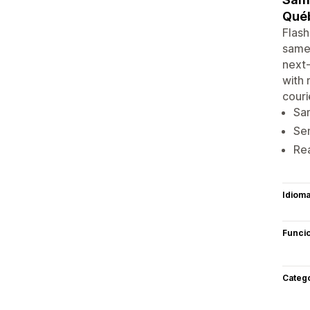
Québ
Flash
same-
next-
with 
couri
Sa
Sen
Rea
Idiom
Funci
Categ