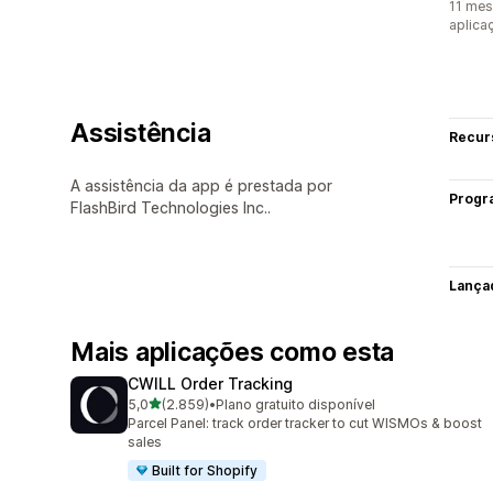
11 mes
aplica
Assistência
Recur
A assistência da app é prestada por
Progr
FlashBird Technologies Inc..
Lança
Mais aplicações como esta
CWILL Order Tracking
de 5 estrelas
5,0
(2.859)
•
Plano gratuito disponível
2859 total de avaliações
Parcel Panel: track order tracker to cut WISMOs & boost
sales
Built for Shopify