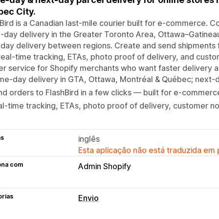
ec City.
Bird is a Canadian last-mile courier built for e-commerce. 
day delivery in the Greater Toronto Area, Ottawa–Gatinea
day delivery between regions. Create and send shipments f
real-time tracking, ETAs, photo proof of delivery, and custom
er service for Shopify merchants who want faster delivery 
me-day delivery in GTA, Ottawa, Montréal & Québec; next-
d orders to FlashBird in a few clicks — built for e-commerce
l-time tracking, ETAs, photo proof of delivery, customer not
as
inglês
Esta aplicação não está traduzida em
ona com
Admin Shopify
orias
Envio