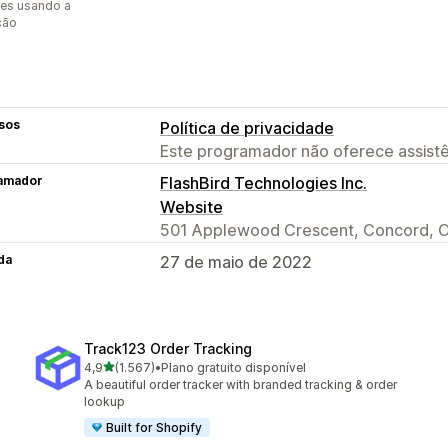
es usando a
ção
sos
Política de privacidade
Este programador não oferece assistê
amador
FlashBird Technologies Inc.
Website
501 Applewood Crescent, Concord, O
da
27 de maio de 2022
Track123 Order Tracking
de 5 estrelas
4,9
(1.567)
•
Plano gratuito disponível
1567 total de avaliações
A beautiful order tracker with branded tracking & order
lookup
Built for Shopify