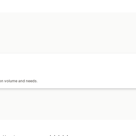
Gestão de envios
Sincronização de encomendas
Rastr
Notificações por e-mail
Atualizaçõe
 on volume and needs.