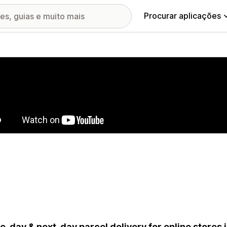
Procurar aplicações
ia de imagens em destaque
-day & next-day parcel delivery for online stores 