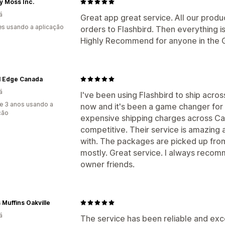
y Moss Inc.
á
Great app great service. All our produ
s usando a aplicação
orders to Flashbird. Then everything 
Highly Recommend for anyone in the G
l Edge Canada
á
I've been using Flashbird to ship acr
e 3 anos usando a
now and it's been a game changer for 
ção
expensive shipping charges across Can
competitive. Their service is amazing
with. The packages are picked up fro
mostly. Great service. I always recom
owner friends.
 Muffins Oakville
á
The service has been reliable and exce