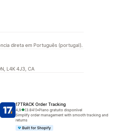
ncia direta em Português (portugal).
N, L4K 4J3, CA
17TRACK Order Tracking
de 5 estrelas
4,9
(3.841)
•
Plano gratuito disponível
3841 total de avaliações
Simplify order management with smooth tracking and
returns
Built for Shopify