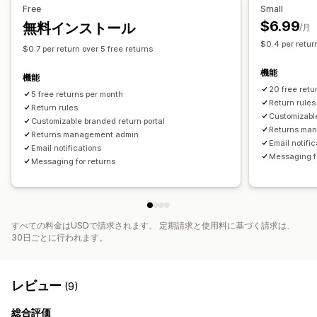
複数言語
配送ラベル
返品追跡
カスタムブランディング
Free
Small
在庫更新
$6.99
無料インストール
/月
$0.4 per retur
$0.7 per return over 5 free returns
機能
機能
20 free retu
5 free returns per month
Return rules
Return rules
Customizable
Customizable branded return portal
Returns ma
Returns management admin
Email notifi
Email notifications
Messaging f
Messaging for returns
すべての料金はUSDで請求されます。 定期請求と使用料に基づく請求は、
30日ごとに行われます。
レビュー
(9)
総合評価