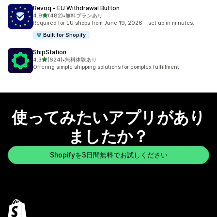
Revoq ‑ EU Withdrawal Button
5つ星中
4.9
(482)
•
無料プランあり
合計レビュー数：482件
Required for EU shops from June 19, 2026 – set up in minutes.
Built for Shopify
ShipStation
5つ星中
4.3
(624)
•
無料体験あり
合計レビュー数：624件
Offering simple shipping solutions for complex fulfillment
使ってみたいアプリがあり
ましたか？
Shopifyを3日間無料でお試しください