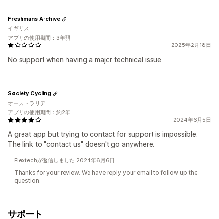
Freshmans Archive
イギリス
アプリの使用期間：3年弱
2025年2月18日
No support when having a major technical issue
Søciety Cycling
オーストラリア
アプリの使用期間：約2年
2024年6月5日
A great app but trying to contact for support is impossible.
The link to "contact us" doesn't go anywhere.
Flextechが返信しました 2024年6月6日
Thanks for your review. We have reply your email to follow up the
question.
サポート