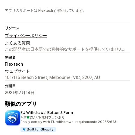
アプリのサポートは Flextech が提供しています。
リソース
プライバシーポリシー
よくある質問
この開発者は日本語での直接的なサポートを提供していません。
開発者
Flextech
ウェブサイト
101/115 Beach Street, Melbourne, VIC, 3207, AU
公開日
2021年7月14日
類似のアプリ
EU Withdrawal Button & Form
5つ星中
4.9
(2,177)
•
無料プランあり
合計レビュー数：2177件
Easily comply with EU withdrawal requirements 2023/2673
Built for Shopify