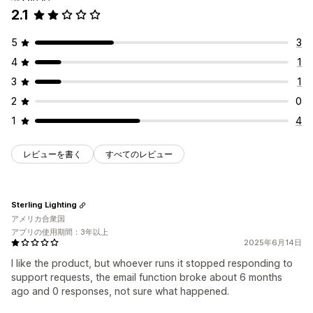
2.1
5
3
4
1
3
1
2
0
1
4
レビューを書く
すべてのレビュー
Sterling Lighting
アメリカ合衆国
アプリの使用期間：3年以上
2025年6月14日
I like the product, but whoever runs it stopped responding to
support requests, the email function broke about 6 months
ago and 0 responses, not sure what happened.