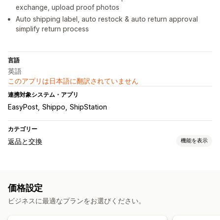
exchange, upload proof photos
Auto shipping label, auto restock & auto return approval
simplify return process
言語
英語
このアプリは日本語に翻訳されていません
連携対象システム・アプリ
EasyPost
Shippo
ShipStation
カテゴリー
返品と交換
機能を表示
返品オプション
自動返金
手動返金
交換
実店舗返品
価格設定
返品管理
ビジネスに最適なプランをお選びください。
自動承認
返品ポータル
カスタムポリシー
返品期間
返品理由