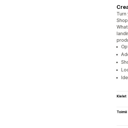
Crea
Turn 
Shopi
Whats
landi
produ
Opt
Add
Sho
Loo
Ide
Kielet
Toimii