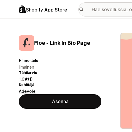
Shopify App Store
Esitt
Floe ‑ Link In Bio Page
Hinnoittelu
Ilmainen
Tähtiarvio
1,0
(1)
Kehittäjä
Adevole
Asenna