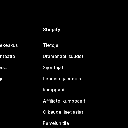
Shopify
jekeskus
Tietoja
ntaatio
Uramahdollisuudet
eisö
Sijoittajat
i
Lehdistö ja media
Kumppanit
Affiliate-kumppanit
Oikeudelliset asiat
Palvelun tila