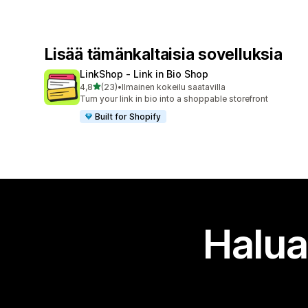
Lisää tämänkaltaisia sovelluksia
LinkShop ‑ Link in Bio Shop
/ 5 tähteä
4,8
(23)
•
Ilmainen kokeilu saatavilla
23 arvostelua yhteensä
Turn your link in bio into a shoppable storefront
Built for Shopify
Halua