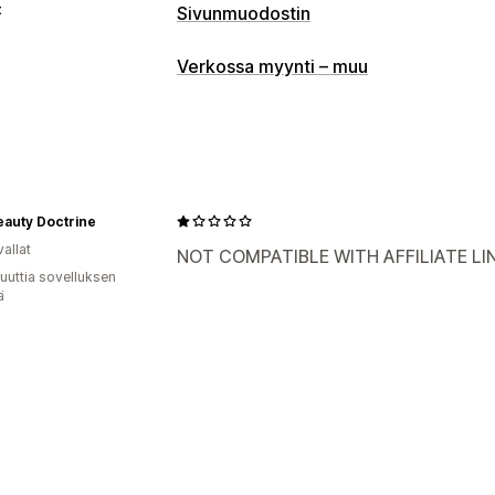
t
Sivunmuodostin
Sivutyypit
Verkossa myynti – muu
Linkki bio-sivulle
Sivujen ylläpito
Elementit
Globaalit tyylit
Mukautettu
eauty Doctrine
allat
NOT COMPATIBLE WITH AFFILIATE LI
uuttia sovelluksen
ä