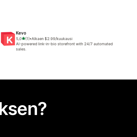
Kevo
/ 5 tähteä
5,0
(1)
•
Alkaen $2.99/kuukausi
1 arvostelua yhteensä
AI-powered link-in-bio storefront with 24/7 automated
sales.
uksen?