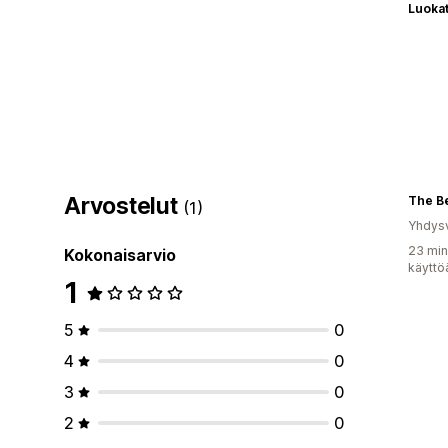
Luoka
Arvostelut
The B
(1)
Yhdysv
23 min
Kokonaisarvio
käyttö
1
5
0
4
0
3
0
2
0