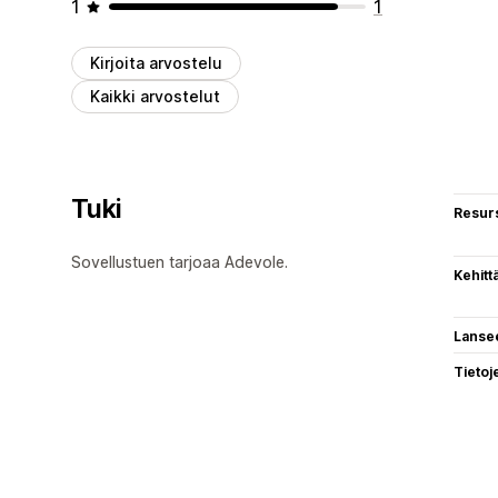
1
1
Kirjoita arvostelu
Kaikki arvostelut
Tuki
Resurs
Sovellustuen tarjoaa Adevole.
Kehitt
Lanse
Tietoj