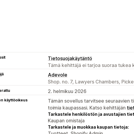
sit
Tietosuojakäytäntö
Tämä kehittäjä ei tarjoa suoraa tukea k
äjä
Adevole
Shop. no. 7, Lawyers Chambers, Pick
erattu
2. helmikuu 2026
en käyttöoikeus
Tämän sovellus tarvitsee seuraavien ti
toimia kaupassasi. Katso kehittäjän
tie
Tarkastele henkilöstön ja avustajien tiet
Kaupan omistaja
Tarkastele ja muokkaa kaupan tietoja:
Tuotteet, Shopify Admin