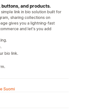
, buttons, and products.
imple link in bio solution built for
ram, sharing collections on
age gives you a lightning-fast
r ecommerce and let's you add
ing.
.
r bio link.
rm.
lle Suomi