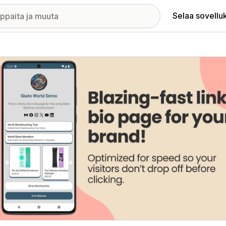
Selaa sovellu
elykuvagalleria