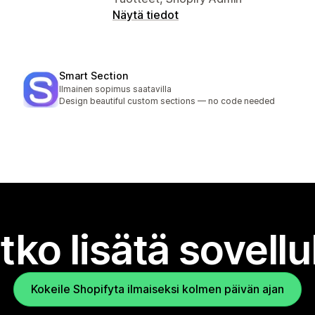
Näytä tiedot
Smart Section
Ilmainen sopimus saatavilla
Design beautiful custom sections — no code needed
tko lisätä sovell
Kokeile Shopifyta ilmaiseksi kolmen päivän ajan