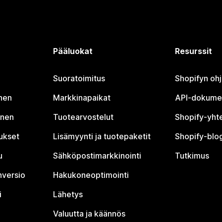
Pääluokat
Resurssit
Suoratoimitus
Shopifyn oh
nen
Markkinapaikat
API-dokume
inen
Tuotearvostelut
Shopify-yht
tukset
Lisämyynti ja tuotepaketit
Shopify-blog
u
Sähköpostimarkkinointi
Tutkimus
nversio
Hakukoneoptimointi
i
Lähetys
Valuutta ja käännös