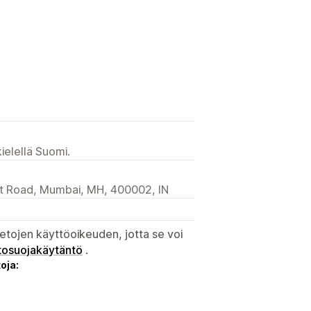
ielellä Suomi.
et Road, Mumbai, MH, 400002, IN
etojen käyttöoikeuden, jotta se voi
tosuojakäytäntö
.
oja: