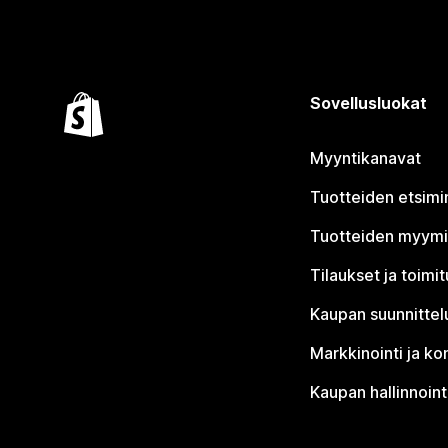
Sovellusluokat
Myyntikanavat
Tuotteiden etsimi
Tuotteiden myym
Tilaukset ja toimi
Kaupan suunnittel
Markkinointi ja ko
Kaupan hallinnoint