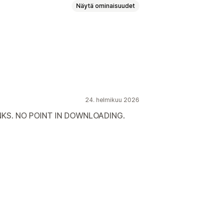
Näytä ominaisuudet
 koodi
Mobiiliresponsiivisuus
24. helmikuu 2026
NKS. NO POINT IN DOWNLOADING.