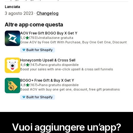
Lanciata
3 agosto 2023 ·
Changelog
Altre app come questa
AOV Free Gift BOGO Buy X Get Y
stelle su 5
5,0
(793)
•
Installazione gratuita
793 recensioni totali
Grow AOV by Free Gift With Purchase, Buy One Get One, Discount
Built for Shopify
Honeycomb Upsell & Cross Sell
stelle su 5
4,6
(147)
•
Piano gratuito disponibile
147 recensioni totali
Boost your sales with one-click upsell & cross sell funnels
BOGO+ Free Gift & Buy X Get Y
stelle su 5
4,8
(167)
•
Piano gratuito disponibile
167 recensioni totali
Boost AOV with buy one get one, discount, free gift promotions
Built for Shopify
Vuoi aggiungere un’app?