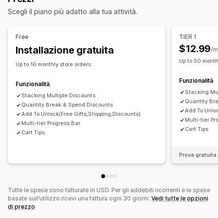
Scegli il piano più adatto alla tua attività.
Free
TIER 1
$12.99
Installazione gratuita
/m
Up to 50 month
Up to 10 monthly store orders
Funzionalità
Funzionalità
Stacking Mu
Stacking Multiple Discounts
Quantity Br
Quantity Break & Spend Discounts
Add To Unloc
Add To Unlock(Free Gifts,Shipping,Discounts)
Multi-tier P
Multi-tier Progress Bar
Cart Tips
Cart Tips
Prova gratuita 
Tutte le spese sono fatturate in USD. Per gli addebiti ricorrenti e le spese
basate sull’utilizzo ricevi una fattura ogni 30 giorni.
Vedi tutte le opzioni
di prezzo