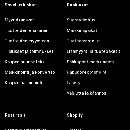
Sovellusluokat
Pääluokat
Myyntikanavat
Suoratoimitus
Tuotteiden etsiminen
Markkinapaikat
Tuotteiden myyminen
Tuotearvostelut
Tilaukset ja toimitukset
Lisämyynti ja tuotepaketit
Kaupan suunnittelu
Sähköpostimarkkinointi
Markkinointi ja konversio
Hakukoneoptimointi
Kaupan hallinnointi
Lähetys
Valuutta ja käännös
Resurssit
Shopify