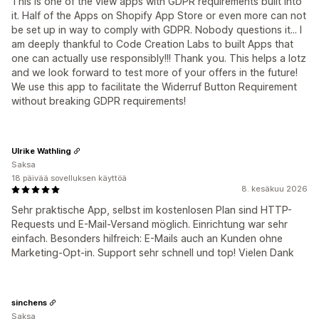
This is one of the view apps with GDPR requirements built into
it. Half of the Apps on Shopify App Store or even more can not
be set up in way to comply with GDPR. Nobody questions it... I
am deeply thankful to Code Creation Labs to built Apps that
one can actually use responsibly!!! Thank you. This helps a lotz
and we look forward to test more of your offers in the future!
We use this app to facilitate the Widerruf Button Requirement
without breaking GDPR requirements!
Ulrike Wathling
Saksa
18 päivää sovelluksen käyttöä
8. kesäkuu 2026
Sehr praktische App, selbst im kostenlosen Plan sind HTTP-
Requests und E-Mail-Versand möglich. Einrichtung war sehr
einfach. Besonders hilfreich: E-Mails auch an Kunden ohne
Marketing-Opt-in. Support sehr schnell und top! Vielen Dank
sinchens
Saksa