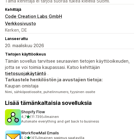
Tämä kehittäjä ei tarjoa suoraa tukea kielellä Suomi.
Kehittäjä
Code Creation Labs GmbH
Verkkosivusto
Kerken, DE
Lanseerattu
20. maaliskuu 2026
Tietojen käyttöoikeus
Tämän sovellus tarvitsee seuraavien tietojen käyttöoikeuden,
jotta se voi toimia kaupassasi. Katso kehittäjän
tietosuojakäytäntö
.
Tarkastele henkilöstön ja avustajien tietoja:
Kaupan omistaja
Nimi, sähköpostiosoite, puhelinnumero, fyysinen osoite
Lisää tämänkaltaisia sovelluksia
Shopify Flow
/ 5 tähteä
4,7
(11 739)
•
Ilmainen
11739 arvostelua yhteensä
Automate everything and get back to business
WorkflowMail Emails
/ 5 tähteä
5,0
(41)
•
Ilmainen sopimus saatavilla