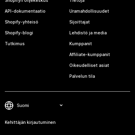
Shopifyn ohjekeskus
Tietoja
API-dokumentaatio
Uramahdollisuudet
Shopify-yhteisö
Sijoittajat
Shopify-blogi
Lehdistö ja media
Tutkimus
Kumppanit
Affiliate-kumppanit
Oikeudelliset asiat
Palvelun tila
Kehittäjän kirjautuminen