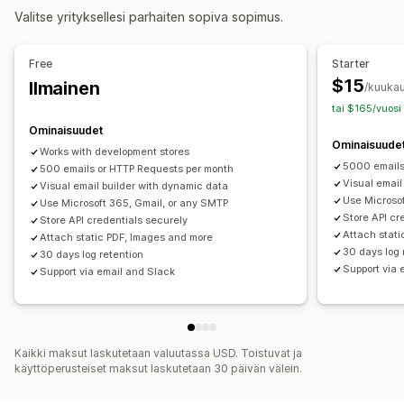
Mukautukset
Valitse yrityksellesi parhaiten sopiva sopimus.
API:t
Mallit
Mukautetut työnkulut
Free
Starter
$15
Ilmainen
/kuukau
tai $165/vuosi
Ominaisuudet
Ominaisuude
Works with development stores
5000 emails
500 emails or HTTP Requests per month
Visual email
Visual email builder with dynamic data
Use Microso
Use Microsoft 365, Gmail, or any SMTP
Store API cr
Store API credentials securely
Attach stat
Attach static PDF, Images and more
30 days log 
30 days log retention
Support via 
Support via email and Slack
Kaikki maksut laskutetaan valuutassa USD. Toistuvat ja
käyttöperusteiset maksut laskutetaan 30 päivän välein.