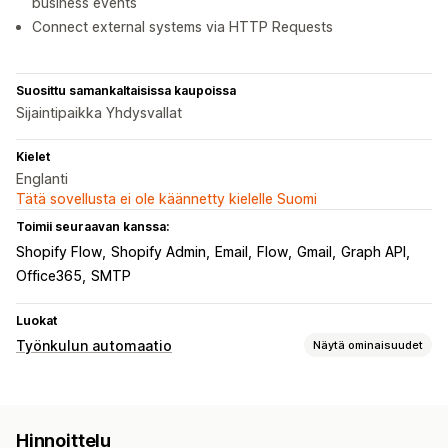
business events
Connect external systems via HTTP Requests
Suosittu samankaltaisissa kaupoissa
Sijaintipaikka Yhdysvallat
Kielet
Englanti
Tätä sovellusta ei ole käännetty kielelle Suomi
Toimii seuraavan kanssa:
Shopify Flow
Shopify Admin
Email
Flow
Gmail
Graph API
Office365
SMTP
Luokat
Työnkulun automaatio
Näytä ominaisuudet
Automaattiset tehtävät
Sähköpostivastaukset
Hinnoittelu