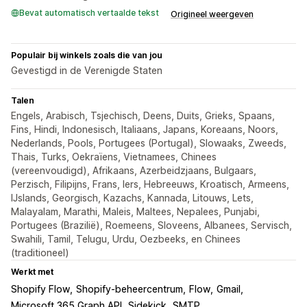
Bevat automatisch vertaalde tekst
Origineel weergeven
Populair bij winkels zoals die van jou
Gevestigd in de Verenigde Staten
Talen
Engels, Arabisch, Tsjechisch, Deens, Duits, Grieks, Spaans,
Fins, Hindi, Indonesisch, Italiaans, Japans, Koreaans, Noors,
Nederlands, Pools, Portugees (Portugal), Slowaaks, Zweeds,
Thais, Turks, Oekraïens, Vietnamees, Chinees
(vereenvoudigd), Afrikaans, Azerbeidzjaans, Bulgaars,
Perzisch, Filipijns, Frans, Iers, Hebreeuws, Kroatisch, Armeens,
IJslands, Georgisch, Kazachs, Kannada, Litouws, Lets,
Malayalam, Marathi, Maleis, Maltees, Nepalees, Punjabi,
Portugees (Brazilië), Roemeens, Sloveens, Albanees, Servisch,
Swahili, Tamil, Telugu, Urdu, Oezbeeks, en Chinees
(traditioneel)
Werkt met
Shopify Flow
Shopify-beheercentrum
Flow
Gmail
Microsoft 365 Graph API
Sidekick
SMTP