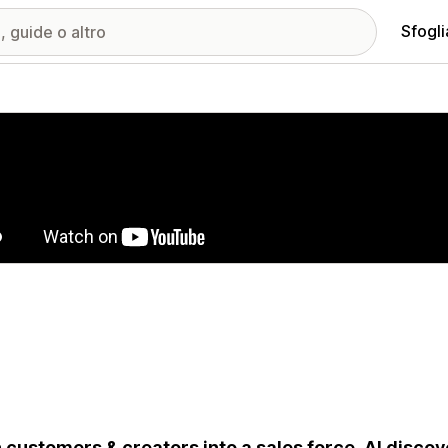
Sfogli
ria immagini in evidenza
 customers & creators into a sales force. AI discov