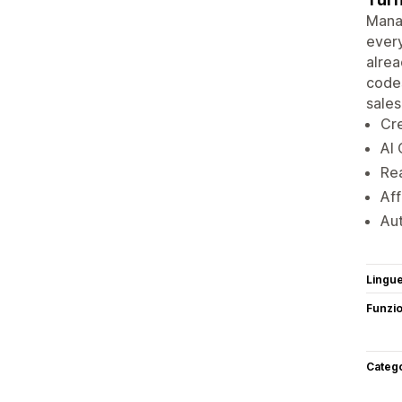
Manag
every
alrea
codes
sales
Cre
AI 
Rea
Aff
Au
Lingu
Funzi
Categ