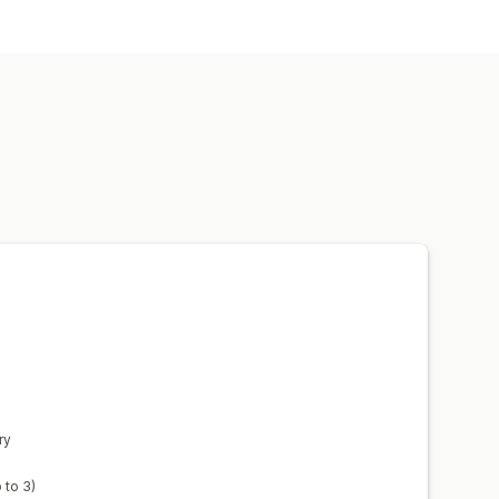
azione
Monitoraggio
ng multilivello
io in tempo reale
nti personalizzati
amenti automatici
Accrediti programmati
ry
 to 3)