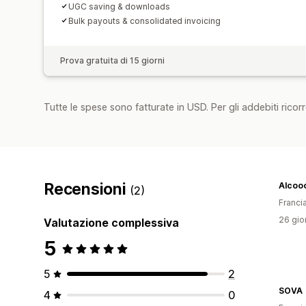
UGC saving & downloads
Bulk payouts & consolidated invoicing
Prova gratuita di 15 giorni
Tutte le spese sono fatturate in USD. Per gli addebiti ricorre
Recensioni
Alcoo
(2)
Franci
26 gior
Valutazione complessiva
5
5
2
SOVA
4
0