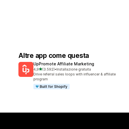
Altre app come questa
UpPromote Affiliate Marketing
stelle su 5
4,9
(3.592)
•
Installazione gratuita
3592 recensioni totali
Drive referral sales loops with influencer & affiliate
program
Built for Shopify