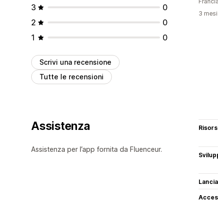
Franci
3
0
3 mesi 
2
0
1
0
Scrivi una recensione
Tutte le recensioni
Assistenza
Risor
Assistenza per l’app fornita da Fluenceur.
Svilup
Lancia
Access