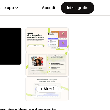
a le app
Accedi
Inizia gratis
+ Altre 1
ery, tracking, and payouts.