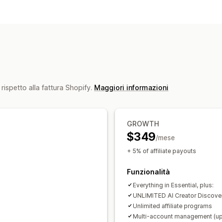
Opzioni di commissione
Regole automatiche
Periodi di matur
Commissione personalizzata
Marketi
Gestione dei referral
Link di affiliazione
Analisi
Monitoragg
Esperienza di affiliazione
rispetto alla fattura Shopify.
Maggiori informazioni
Dashboard personalizzate
Link e sco
Pagamenti
GROWTH
$349
Pagamenti ACH
Bonifici bancari
Pag
/mese
Accrediti in blocco
Accrediti su carta
+ 5% of affiliate payouts
Funzionalità
Everything in Essential, plus:
UNLIMITED AI Creator Discove
Unlimited affiliate programs
Multi-account management (up