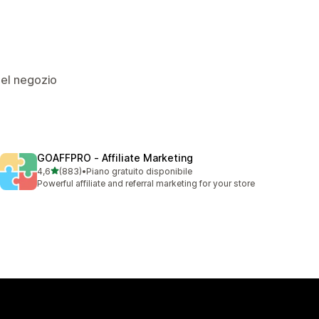
 del negozio
GOAFFPRO ‑ Affiliate Marketing
stelle su 5
4,6
(883)
•
Piano gratuito disponibile
883 recensioni totali
Powerful affiliate and referral marketing for your store