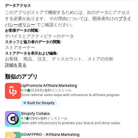
データアクセス
このアプリがストアで機能するためには、次のデータにアクセス
する必要があります。 その理由については、開発者向けの
プライ
バシーポリシー
でご確認ください。
お客様データの閲覧:
デバイスとアクティビティのデータ
スタッフと協力者のデータの閲覧:
ストアオーナー
ストアデータを表示および編集:
お客様、 商品、 注文、 ディスカウント、 ストアの分析
詳細を見る
類似のアプリ
UpPromote Affiliate Marketing
5つ星中
4.9
(3,593)
•
無料インストール
合計レビュー数：3593件
Drive referral sales loops with influencer & affiliate program
Built for Shopify
Shopify Collabs
5つ星中
4.1
(386)
•
無料インストール
合計レビュー数：386件
Work with influencers to promote your brand and drive sales
GOAFFPRO ‑ Affiliate Marketing