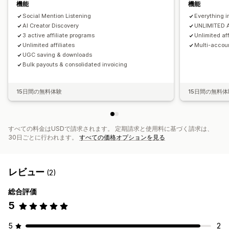
ACH決済
銀行送金
自動決済
一括入金
カードの入金
機能
機能
スケジュール式の入金
Social Mention Listening
Everything in
AI Creator Discovery
UNLIMITED A
3 active affiliate programs
Unlimited af
Unlimited affiliates
Multi-accou
UGC saving & downloads
Bulk payouts & consolidated invoicing
15日間の無料体験
15日間の無料体
すべての料金はUSDで請求されます。 定期請求と使用料に基づく請求は、
30日ごとに行われます。
すべての価格オプションを見る
レビュー
(2)
総合評価
5
5
2