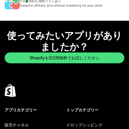
5つ星中
4.6
(883)
•
無料プランあり
合計レビュー数：883件
Powerful affiliate and referral marketing for your store
使ってみたいアプリがあり
ましたか？
Shopifyを3日間無料でお試しください
アプリカテゴリー
トップカテゴリー
販売チャネル
ドロップシッピング