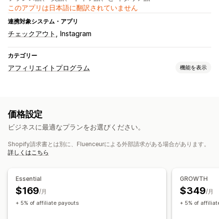
このアプリは日本語に翻訳されていません
連携対象システム・アプリ
チェックアウト
Instagram
カテゴリー
アフィリエイトプログラム
機能を表示
コミッションオプション
自動ルール
成熟期
追跡
カスタムコミッション
価格設定
複数レベルのマーケティング
ビジネスに最適なプランをお選びください。
流入管理
Shopify請求書とは別に、Fluenceurによる外部請求がある場合があります。
アフィリエイトリンク
分析
リアルタイム追跡
詳しくはこちら
アフィリエイト機能
カスタムダッシュボード
Essential
GROWTH
$169
$349
カスタムリンクとカスタムディスカウント
/月
/月
+ 5% of affiliate payouts
+ 5% of affilia
決済