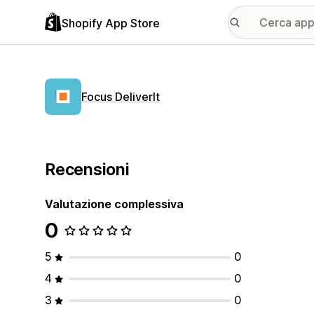
Shopify App Store
Focus DeliverIt
Recensioni
Valutazione complessiva
0
5
0
4
0
3
0