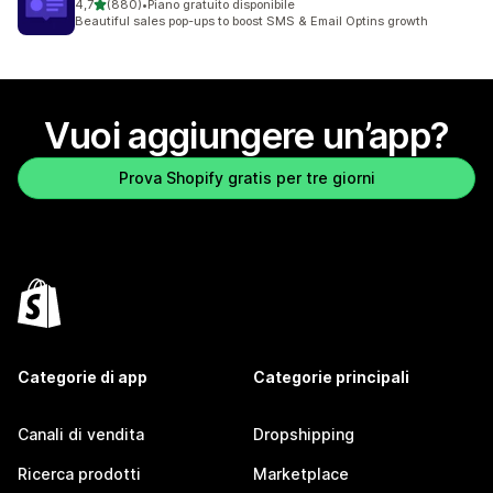
stelle su 5
4,7
(880)
•
Piano gratuito disponibile
880 recensioni totali
Beautiful sales pop-ups to boost SMS & Email Optins growth
Vuoi aggiungere un’app?
Prova Shopify gratis per tre giorni
Categorie di app
Categorie principali
Canali di vendita
Dropshipping
Ricerca prodotti
Marketplace