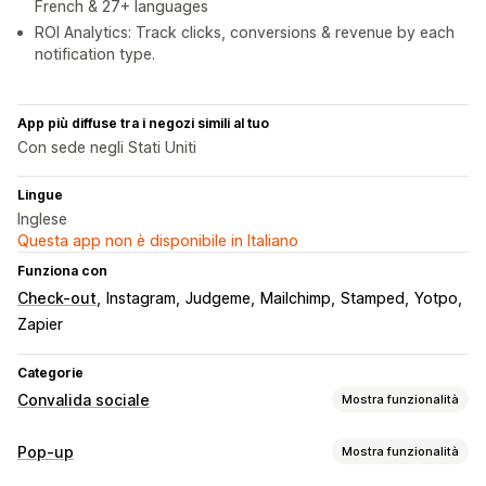
French & 27+ languages
ROI Analytics: Track clicks, conversions & revenue by each
notification type.
App più diffuse tra i negozi simili al tuo
Con sede negli Stati Uniti
Lingue
Inglese
Questa app non è disponibile in Italiano
Funziona con
Check-out
Instagram
Judgeme
Mailchimp
Stamped
Yotpo
Zapier
Categorie
Convalida sociale
Mostra funzionalità
Tipi di contenuti
Pop-up
Mostra funzionalità
UGC
Recensioni