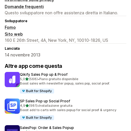
Domande frequenti
Questo sviluppatore non offre assistenza diretta in Italiano.
Sviluppatore
Fomo
Sito web
160 E 26th Street, 4A, New York, NY, 10010-1826, US
Lanciata
14 novembre 2013
Altre app come questa
Qikify Sales Pop up & Proof
stelle su 5
5,0
(568)
•
Piano gratuito disponibile
568 recensioni totali
Boost sales with newsletter popup, sales pop, social proof.
Built for Shopify
SP Sales Pop up Social Proof
stelle su 5
4,9
(981)
•
Installazione gratuita
981 recensioni totali
Boost add to carts with sales popup for social proof & urgency
Built for Shopify
SalesPop: Order & Sales Popup