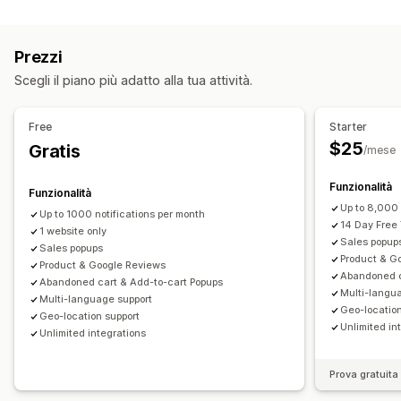
Tipi di pop-up
Opzioni di visualizzazione
Pop-up di vendita
Pop-up carrello
Sconti
Premi
Banner
Singoli visitatori
Traffico in tempo reale
Visitatori recenti
Prezzi
Annunci
Pop-up recensioni
Pop-up personalizzati
Numero di recensioni
Numero di vendite
Acquisti recenti
Scegli il piano più adatto alla tua attività.
Gestione pop-up
Prodotti con Mi piace
Notifiche personalizzate
Strumento Editor
Modelli
Codice personalizzato
Multilingua
Layout personalizzati
Free
Starter
Traduzione
Localizzazione
Campagne
Trigger e regole
$25
Gratis
/mese
Analisi
Automazioni
Targeting
Geolocalizzazione
Monitoraggio del coinvolgimento
Segmentazione
Reportistica
Analisi
Test A/B
Funzionalità
Funzionalità
Monitoraggio delle conversioni
Monitoraggio
API e webhook
Up to 8,000 
Up to 1000 notifications per month
14 Day Free 
1 website only
Sales popup
Sales popups
Product & G
Product & Google Reviews
Abandoned c
Abandoned cart & Add-to-cart Popups
Multi-langu
Multi-language support
Geo-location
Geo-location support
Unlimited in
Unlimited integrations
Prova gratuita 