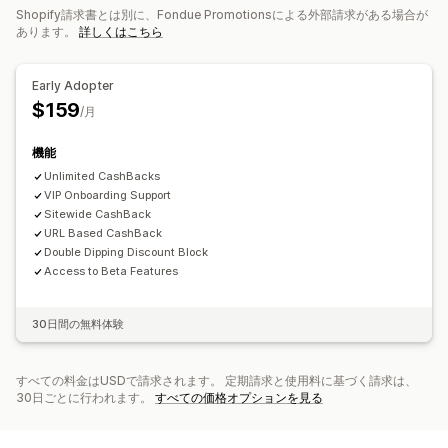
Shopify請求書とは別に、Fondue Promotionsによる外部請求がある場合が
配送オプション
あります。
詳しくはこちら
メール
Early Adopter
$159
/月
機能
Unlimited CashBacks
VIP Onboarding Support
Sitewide CashBack
URL Based CashBack
Double Dipping Discount Block
Access to Beta Features
30日間の無料体験
すべての料金はUSDで請求されます。 定期請求と使用料に基づく請求は、
30日ごとに行われます。
すべての価格オプションを見る