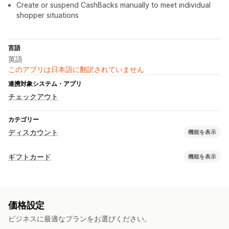
Create or suspend CashBacks manually to meet individual
shopper situations
言語
英語
このアプリは日本語に翻訳されていません
連携対象システム・アプリ
チェックアウト
カテゴリー
ディスカウント
機能を表示
ディスカウントの種類
ギフトカード
機能を表示
リワード
カードタイプ
ディスカウント管理
デジタル
ストアクレジット
キャンペーン
トリガーとルール
価格設定
カスタマイズ
ビジネスに最適なプランをお選びください。
カスタム額