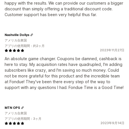
happy with the results. We can provide our customers a bigger
discount than simply offering a traditional discount code.
Customer support has been very helpful thus far.
Nashville Dollys
アメリカ合衆国
アプリの使用期間：約2ヶ月
2023年11月27日
An absolute game changer. Coupons be damned, cashback is
here to stay. My acquisition rates have quadrupled, I'm adding
subscribers like crazy, and I'm saving so much money. Could
not be more grateful for this product and the incredible team
at Fondue! They've been there every step of the way to
support with any questions I had. Fondue Time is a Good Time!
MTN OPS
アメリカ合衆国
アプリの使用期間：3ヶ月
2023年9月14日