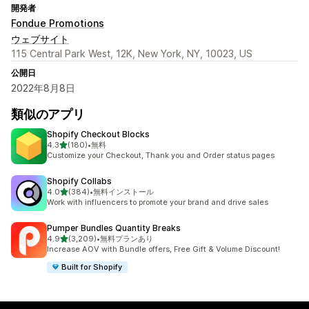
開発者
Fondue Promotions
ウェブサイト
115 Central Park West, 12K, New York, NY, 10023, US
公開日
2022年8月8日
類似のアプリ
Shopify Checkout Blocks
5つ星中
4.3
(180)
•
無料
合計レビュー数：180件
Customize your Checkout, Thank you and Order status pages
Shopify Collabs
5つ星中
4.0
(384)
•
無料インストール
合計レビュー数：384件
Work with influencers to promote your brand and drive sales
Pumper Bundles Quantity Breaks
5つ星中
4.9
(3,209)
•
無料プランあり
合計レビュー数：3209件
Increase AOV with Bundle offers, Free Gift & Volume Discount!
Built for Shopify