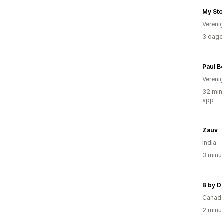
My St
Vereni
3 dage
Paul 
Vereni
32 min
app
Zauv
India
3 minu
Canad
2 minu