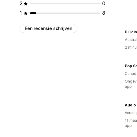
2
0
1
8
Een recensie schrijven
Dillici
Austral
2 minu
Pop S
Canad
Ongeve
app
Audio 
Vereni
11 maa
app