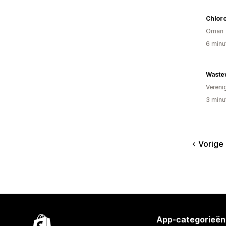
Chloro
Oman
6 minu
Waste
Vereni
3 minu
Vorige
App-categorieën