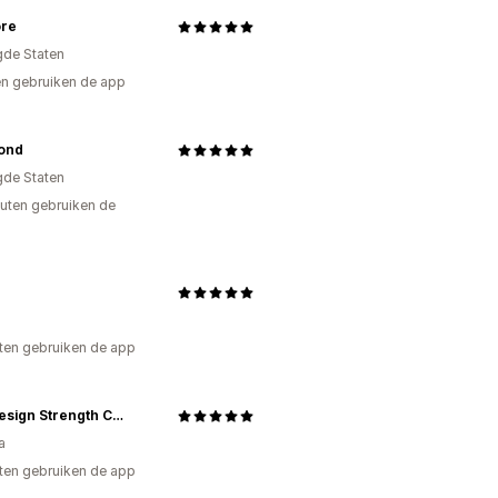
ore
gde Staten
n gebruiken de app
Bond
gde Staten
uten gebruiken de
ten gebruiken de app
B by Design Strength Coach Inc.
a
ten gebruiken de app