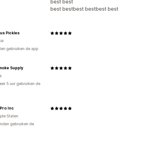
best best
best bestbest bestbest best
ous Pickles
ië
ten gebruiken de app
moke Supply
a
er 5 uur gebruiken de
Pro Inc
gde Staten
nden gebruiken de