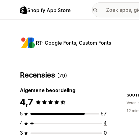
Shopify App Store
RT: Google Fonts, Custom Fonts
Recensies
(79)
Algemene beoordeling
SOUTH
4,7
Vereni
12 min
5
67
4
4
3
0