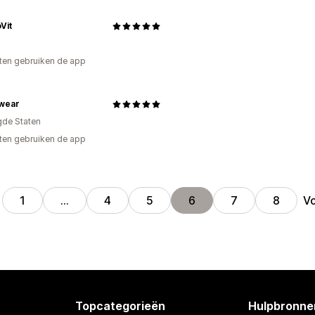
Vit
ten gebruiken de app
wear
gde Staten
ten gebruiken de app
V
1
…
4
5
6
7
8
Topcategorieën
Hulpbronne