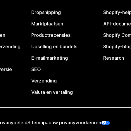
Dropshipping
Shopify-hel
n
Marktplaatsen
API-docume
pen
Productrecensies
Shopify Co
erzending
Upselling en bundels
Shopify-blo
E-mailmarketing
Research
ersie
SEO
Verzending
Valuta en vertaling
rivacybeleid
Sitemap
Jouw privacyvoorkeuren