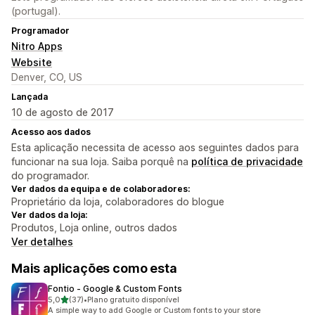
(portugal).
Programador
Nitro Apps
Website
Denver, CO, US
Lançada
10 de agosto de 2017
Acesso aos dados
Esta aplicação necessita de acesso aos seguintes dados para
funcionar na sua loja. Saiba porquê na
política de privacidade
do programador.
Ver dados da equipa e de colaboradores:
Proprietário da loja, colaboradores do blogue
Ver dados da loja:
Produtos, Loja online, outros dados
Ver detalhes
Mais aplicações como esta
Fontio ‑ Google & Custom Fonts
de 5 estrelas
5,0
(37)
•
Plano gratuito disponível
37 total de avaliações
A simple way to add Google or Custom fonts to your store