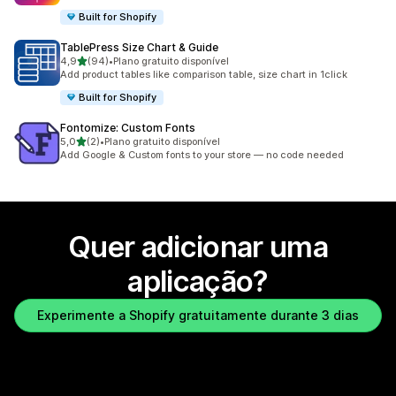
Built for Shopify
TablePress Size Chart & Guide
de 5 estrelas
4,9
(94)
•
Plano gratuito disponível
94 total de avaliações
Add product tables like comparison table, size chart in 1click
Built for Shopify
Fontomize: Custom Fonts
de 5 estrelas
5,0
(2)
•
Plano gratuito disponível
2 total de avaliações
Add Google & Custom fonts to your store — no code needed
Quer adicionar uma
aplicação?
Experimente a Shopify gratuitamente durante 3 dias