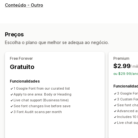
Conteúdo - Outro
Preços
Escolha o plano que melhor se adequa ao negócio.
Free Forever
Premium
$2.99
Gratuito
/ m
ou $29.99/ano
Funcionalidades
Funcionalida
1 Google Font from our curated list
3 Google Fo
Apply to one area: Body or Heading
3 Custom Fo
Live chat support (Business time)
See font cha
See font changes live before save
Advanced a
3 Font Audit scans per month
Includes 10 
Live chat su