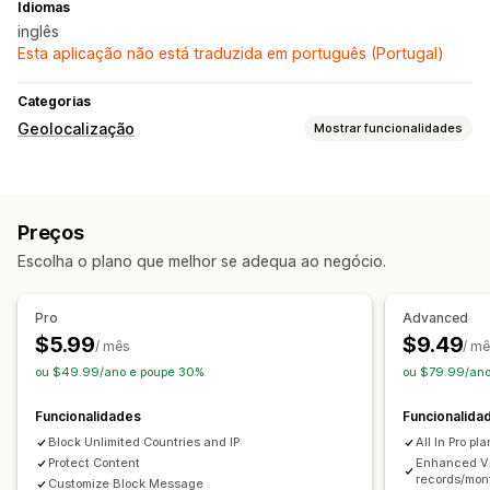
Idiomas
inglês
Esta aplicação não está traduzida em português (Portugal)
Categorias
Geolocalização
Mostrar funcionalidades
Bloqueio
Países
Cidades
Endereços IP
Lista de permissões
Preços
Escolha o plano que melhor se adequa ao negócio.
Pro
Advanced
$5.99
$9.49
/ mês
/ m
ou $49.99/ano e poupe 30%
ou $79.99/an
Funcionalidades
Funcionalida
Block Unlimited Countries and IP
All In Pro pla
Protect Content
Enhanced Vi
records/mon
Customize Block Message