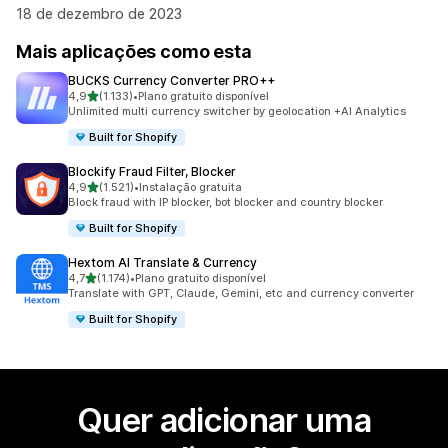
18 de dezembro de 2023
Mais aplicações como esta
BUCKS Currency Converter PRO++
de 5 estrelas
4,9
(1.133)
•
Plano gratuito disponível
1133 total de avaliações
Unlimited multi currency switcher by geolocation +AI Analytics
Built for Shopify
Blockify Fraud Filter, Blocker
de 5 estrelas
4,9
(1.521)
•
Instalação gratuita
1521 total de avaliações
Block fraud with IP blocker, bot blocker and country blocker
Built for Shopify
Hextom AI Translate & Currency
de 5 estrelas
4,7
(1.174)
•
Plano gratuito disponível
1174 total de avaliações
Translate with GPT, Claude, Gemini, etc and currency converter
Built for Shopify
Quer adicionar uma