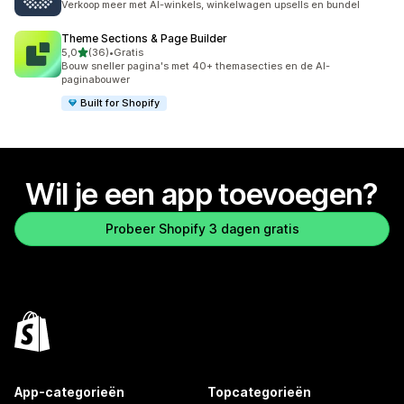
Verkoop meer met AI-winkels, winkelwagen upsells en bundel
Theme Sections & Page Builder
van 5 sterren
5,0
(36)
•
Gratis
36 recensies in totaal
Bouw sneller pagina's met 40+ themasecties en de AI-
paginabouwer
Built for Shopify
Wil je een app toevoegen?
Probeer Shopify 3 dagen gratis
App-categorieën
Topcategorieën