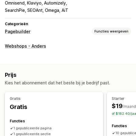
Omnisend, Klaviyo, Automizely
SearchPie, SEOAnt, Omega, AiT
Categorieën
Pagebuilder
Functies weergeven
Soorten pagina's
Webshops - Anders
Landingspagina's
Homepages
Productpagina's
Collecties
Binnenkort beschikbaar-pagina's
Blogs
Veelgestelde vragen
Helpcentrum-pagina's
Prijs
Contactpagina's
Over ons-pagina's
Winkelwagenpagina's
Kies het abonnement dat het beste bij je bedrijf past.
Snelle weergave
Voetteksten
Formulieren
404-pagina's
Perspagina´s
Vacaturepagina´s
Juridische pagina´s
Gratis
Starter
Link-in-bio-pagina
Recensiepagina
Prijzenpagina's
$19
Gratis
/maand
Themasecties
Pagina´s op maat
of $182.40/ja
Pagina´s beheren
Functies
Functies
Bewerkingstool
Elementen
Templates
1 gepubliceerde pagina
10 gepublic
1 gepubliceerde sectie
Importeren en exporteren
Pagina's opslaan