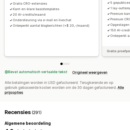
5 gepublice
Gratis CRO-extensies
Conceptpagina's
Paginaversies
Bulkbewerking
1 lay-outtem
Kant-en-klare basistemplates
Premium kan
Bulkpublicatie
Contentsynchronisatie
Globale secties
20 AI-credits/maand
Premium CR
Ondersteuning via e-mail en livechat
Globale stijlen
Aangepaste lettertypen
Aangepaste code
Opgeslagen 
Onbeperkt aantal blogberichten (+$ 20,-/maand)
Vertaling
Lokalisatie
AI-generatie
SEO
150 AI-cred
Onbeperkt a
Mobiel responsief
Inzichten en tips
Rapportage
Analytics
Testen
Tracking
Activiteitenlogboeken
Gratis proefp
Bevat automatisch vertaalde tekst
Origineel weergeven
Alle betalingen worden in USD gefactureerd. Terugkerende en op
gebruik gebaseerde kosten worden om de 30 dagen gefactureerd.
Alle
prijsopties
Recensies
(291)
Algemene beoordeling