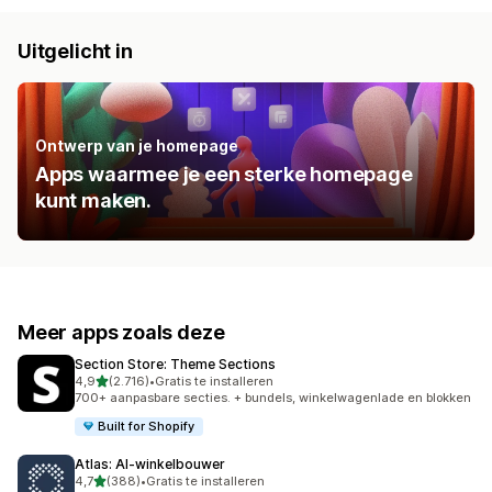
Uitgelicht in
Ontwerp van je homepage
Apps waarmee je een sterke homepage
kunt maken.
Meer apps zoals deze
Section Store: Theme Sections
van 5 sterren
4,9
(2.716)
•
Gratis te installeren
2716 recensies in totaal
700+ aanpasbare secties. + bundels, winkelwagenlade en blokken
Built for Shopify
Atlas: AI‑winkelbouwer
van 5 sterren
4,7
(388)
•
Gratis te installeren
388 recensies in totaal