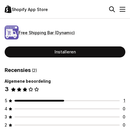
Shopify App Store
Free Shipping Bar (Dynamic)
Installeren
Recensies
(2)
Algemene beoordeling
3
5
1
4
0
3
0
2
0