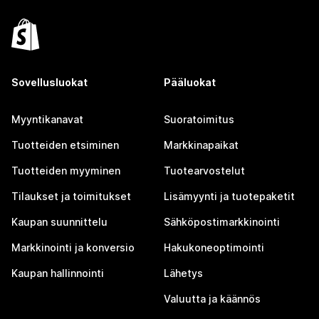
Sovellusluokat
Pääluokat
Myyntikanavat
Suoratoimitus
Tuotteiden etsiminen
Markkinapaikat
Tuotteiden myyminen
Tuotearvostelut
Tilaukset ja toimitukset
Lisämyynti ja tuotepaketit
Kaupan suunnittelu
Sähköpostimarkkinointi
Markkinointi ja konversio
Hakukoneoptimointi
Kaupan hallinnointi
Lähetys
Valuutta ja käännös