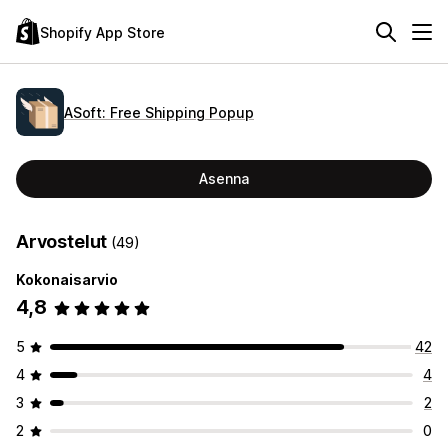
Shopify App Store
ASoft: Free Shipping Popup
Asenna
Arvostelut
(49)
Kokonaisarvio
4,8
5
42
4
4
3
2
2
0