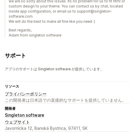
we are so sorry about this issues. Its no problem for us to fit html or
custom design to your theme. You can contact us by chat, located
inside app configuration, or email us to support@singleton-
software.com.
We will do the best to make all fine like you need :)
Best regards,
Adam from singleton software
サポート
アプリのサポートは Singleton software が提供しています。
リソース
プライバシーポリシー
この開発者は日本語での直接的なサポートを提供していません。
開発者
Singleton software
ウェブサイト
Javornícka 12, Banská Bystrica, 97411, SK