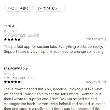
レビューを書く
すべてのレビュー
Tortli
ポーランド
アプリの使用期間：約13時間
2022年7月27日
The perfect app for custom tabs. Everything works correctly.
Support team is very helpful if you need to change something.
FAIL FORWARD
イギリス
アプリの使用期間：15日
2022年7月14日
I have downnloaded this App, because i tlloked just like what
we needed. I wasn't able to set the tabs where I wanted, but
then I wrote to support and Adam Čvikota helped me and
messaged me back. He was really helpfull and helped us moree
then one times in a really short time. I can just recomend this