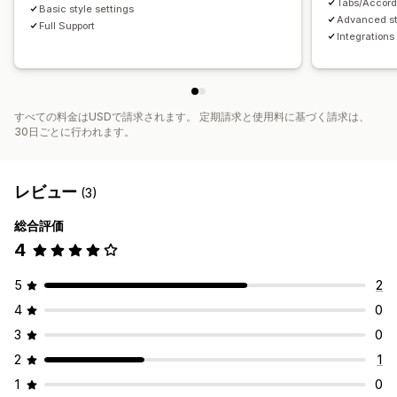
Tabs/Accordi
Basic style settings
Advanced st
Full Support
Integrations
すべての料金はUSDで請求されます。 定期請求と使用料に基づく請求は、
30日ごとに行われます。
レビュー
(3)
総合評価
4
5
2
4
0
3
0
2
1
1
0