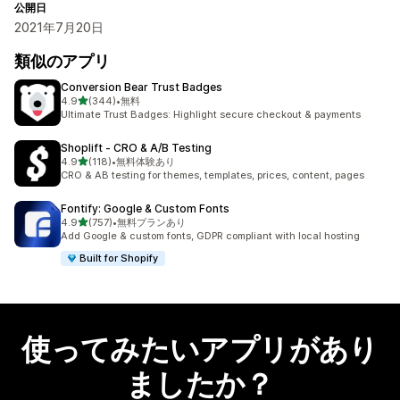
公開日
2021年7月20日
類似のアプリ
Conversion Bear Trust Badges
5つ星中
4.9
(344)
•
無料
合計レビュー数：344件
Ultimate Trust Badges: Highlight secure checkout & payments
Shoplift ‑ CRO & A/B Testing
5つ星中
4.9
(118)
•
無料体験あり
合計レビュー数：118件
CRO & AB testing for themes, templates, prices, content, pages
Fontify: Google & Custom Fonts
5つ星中
4.9
(757)
•
無料プランあり
合計レビュー数：757件
Add Google & custom fonts, GDPR compliant with local hosting
Built for Shopify
使ってみたいアプリがあり
ましたか？