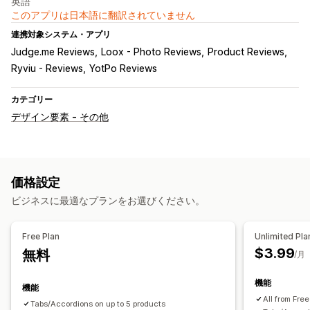
英語
このアプリは日本語に翻訳されていません
連携対象システム・アプリ
Judge.me Reviews
Loox - Photo Reviews
Product Reviews
Ryviu - Reviews
YotPo Reviews
カテゴリー
デザイン要素 - その他
価格設定
ビジネスに最適なプランをお選びください。
Free Plan
Unlimited Pla
$3.99
無料
/月
機能
機能
All from Free
Tabs/Accordions on up to 5 products