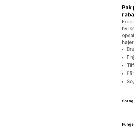
Pak 
raba
Frequ
hvilk
opsal
højer
Bru
Fin
Til
Få 
Se,
Sprog
Funge