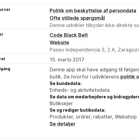
urcer
Politik om beskyttelse af persondata
Ofte stillede spørgsmål
Denne udvikler tilbyder ikke direkte s
er
Code Black Belt
Website
Paseo Independencia 3, 2 A, Zaragoza
ret
15. marts 2017
dgang
Denne app skal have adgang til følgend
butik. Se hvorfor i udviklerens
politik
Se kundedata:
Enheds- og aktivitetsdata
Se data om medarbejdere og bidragyder
Butiksejer
Se og rediger butiksdata:
Produkter, ordrer, rabatter, Webshop
Se detaljer