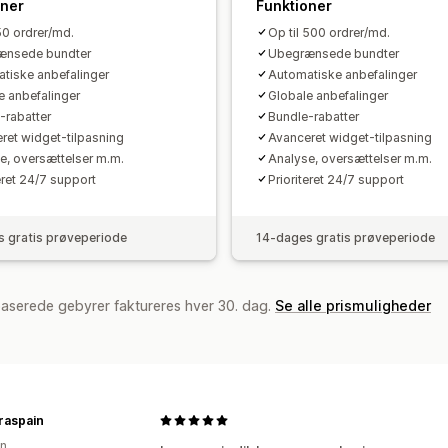
oner
Funktioner
50 ordrer/md.
Op til 500 ordrer/md.
ænsede bundter
Ubegrænsede bundter
tiske anbefalinger
Automatiske anbefalinger
e anbefalinger
Globale anbefalinger
-rabatter
Bundle-rabatter
ret widget-tilpasning
Avanceret widget-tilpasning
e, oversættelser m.m.
Analyse, oversættelser m.m.
eret 24/7 support
Prioriteret 24/7 support
 gratis prøveperiode
14-dages gratis prøveperiode
baserede gebyrer faktureres hver 30. dag.
Se alle prismuligheder
raspain
en