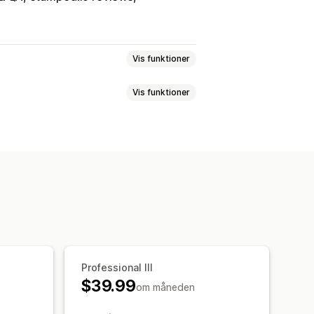
Vis funktioner
Vis funktioner
salgspakker
Ofte købt sammen
ter
Tilpassede pakker
S
Træk og slip-editor
Multivaluta
Procentrabatter
g
Dynamiske priser
duktanbefalinger
nger med kunstig intelligens
Professional III
$39.99
om måneden