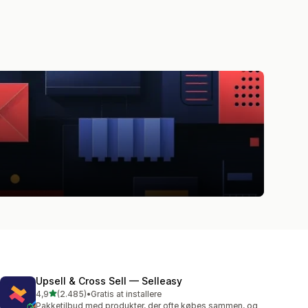
Upsell & Cross Sell — Selleasy
ud af 5 stjerner
4,9
(2.485)
•
Gratis at installere
2485 anmeldelser i alt
Pakketilbud med produkter, der ofte købes sammen, og