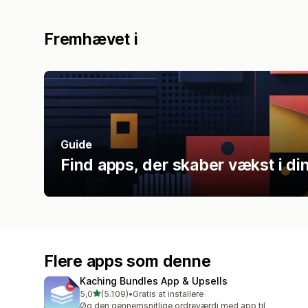
Fremhævet i
Guide
Find apps, der skaber vækst i di
Flere apps som denne
Kaching Bundles App & Upsells
ud af 5 stjerner
5,0
(5.109)
•
Gratis at installere
5109 anmeldelser i alt
Øg den gennemsnitlige ordreværdi med app til