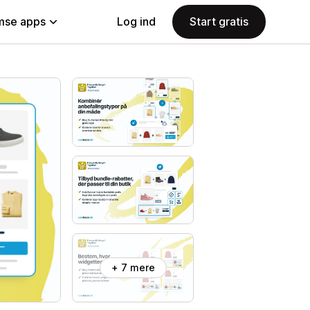
se apps
Log ind
Start gratis
+ 7 mere