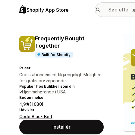
Shopify App Store
Galle
Frequently Bought
Together
Built for Shopify
Priser
Gratis abonnement tilgængeligt. Mulighed
for gratis prøveperiode.
Populær hos butikker som din
Hjemmehørende i USA
Bedømmelse
4,9
(1.030)
Udvikler
Code Black Belt
Installér