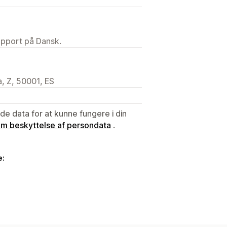
upport på Dansk.
, Z, 50001, ES
e data for at kunne fungere i din
 om beskyttelse af persondata
.
e: