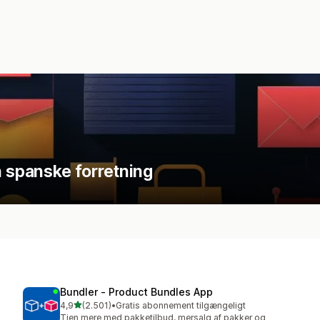
n spanske forretning
Bundler ‑ Product Bundles App
ud af 5 stjerner
4,9
(2.501)
•
Gratis abonnement tilgængeligt
2501 anmeldelser i alt
Tjen mere med pakketilbud, mersalg af pakker og