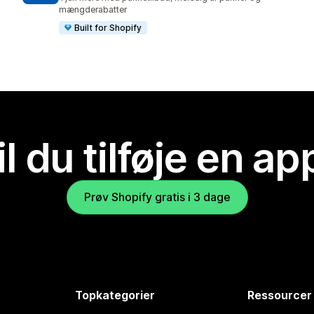
mængderabatter
Built for Shopify
il du tilføje en ap
Prøv Shopify gratis i 3 dage
Topkategorier
Ressourcer