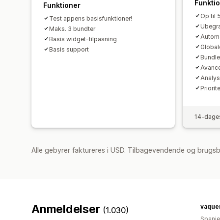
Funkti
Funktioner
Op til 
Test appens basisfunktioner!
Ubegr
Maks. 3 bundter
Automa
Basis widget-tilpasning
Global
Basis support
Bundle
Avance
Analys
Priorit
14-dages
Alle gebyrer faktureres i USD. Tilbagevendende og brugs
Anmeldelser
vaque
(1.030)
Spani