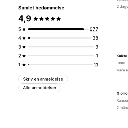
2 dage
Samlet bedømmelse
4,9
5
977
4
38
3
3
2
1
Kaikai 
Chile
1
11
Mere e
Skriv en anmeldelse
Alle anmeldelser
Glorio
Rumæn
2 måne