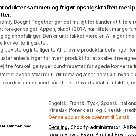
produkter sammen og frigør opsalgskraften med p
tter.
ently Bought Together gør det muligt for kunder at tilføje 
et forøger salget. Appen, skabt i 2017, har tilføjet mange fun
g og anbefalinger. Den er unik takket være en AI-algoritme, 
e konverteringsrater.
g beviste og intelligente AI-drevne produktanbefalinger for
juster anbefalinger for hvert produkt for at skabe dine egn
føj fire forskellige typer bundtrabatter for øgede konverteri
færdiglavede stilarter til dit tema og ændr nemt alt, hvad du 
 hvordan appen nemt håndterer ethvert antal produkter, ordr
Engelsk, Fransk, Tysk, Spansk, Italiens
Kinesisk (forenklet), og Kinesisk (tradi
Denne app er ikke oversat til Dansk
rer sammen med
Betaling
Shopify-administrator
Ali R
loox reviews
Ryviu: Product Reviews