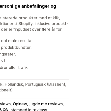
ersonlige anbefalinger og
relaterede produkter med et klik,
ktioner til Shopify, inklusive produkt-
der er finpudset over flere år for
 optimale resultat
e produktbundter.
ngsrater.
vil
er eller trafik
k, Hollandsk, Portugisisk (Brasilien),
tionelt)
eviews, Opinew
jugde.me reviews
 & QA
stamped.io reviews