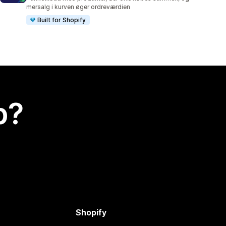
mersalg i kurven øger ordreværdien
Built for Shopify
p?
Shopify