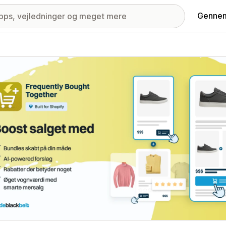
Gennem
ri med udvalgte billeder