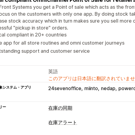
Front Systems you get a Point of sale which acts as the front
ocus on the customers with only one app. By doing stock tak
ase stock accuracy which in turn makes sure you sell more 
ssful "pickup in store" orders.
cal compliant in 20+ countries
 app for all store routines and omni customer journeys
tstanding support and customer service
英語
このアプリは日本語に翻訳されていませ
象システム・アプリ
24sevenoffice
miinto
nedap
powero
リー
在庫の同期
同期タイプ
在庫アラート
注文
価格
商品の詳細
バリエーション