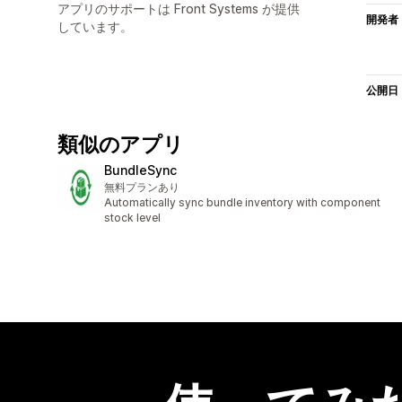
アプリのサポートは Front Systems が提供
開発者
しています。
公開日
類似のアプリ
BundleSync
無料プランあり
Automatically sync bundle inventory with component
stock level