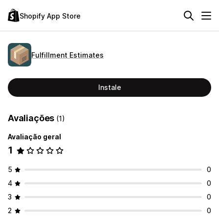
Shopify App Store
Fulfillment Estimates
Instale
Avaliações
(1)
Avaliação geral
1
5
0
4
0
3
0
2
0