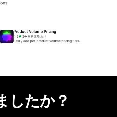
ons
Product Volume Pricing
5つ星中
4.9
(9)
•
無料体験あり
合計レビュー数：9件
Easily add per-product volume pricing tiers.
ましたか？