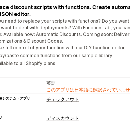
ace discount scripts with functions. Create automa
JSON editor.
u need to replace your scripts with functions? Do you want
 want to deal with deployments? With Function Lab, you ca
r. Available now: Automatic Discounts. Coming soon: Deliv
omizations & Discount Codes.
e full control of your function with our DIY function editor
py/paste common functions from our sample library
ilable to all Shopify plans
英語
このアプリは日本語に翻訳されていませ
象システム・アプリ
チェックアウト
リー
ディスカウント