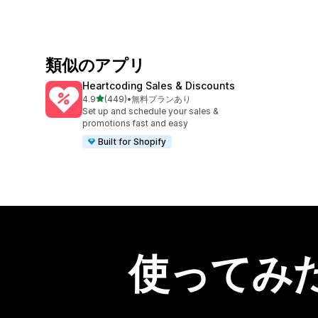
類似のアプリ
Heartcoding Sales & Discounts
5つ星中
4.9
(449)
•
無料プランあり
合計レビュー数：449件
Set up and schedule your sales &
promotions fast and easy
Built for Shopify
使ってみ