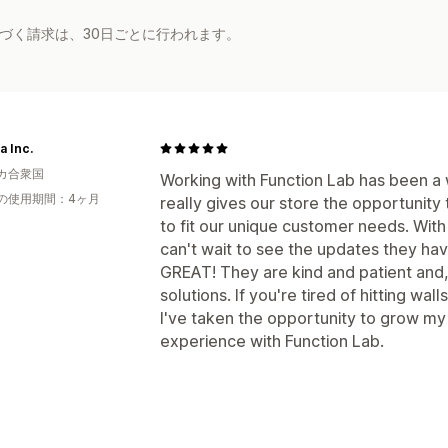
基づく請求は、30日ごとに行われます。
 Inc.
カ合衆国
Working with Function Lab has been a
の使用期間：4ヶ月
really gives our store the opportunit
to fit our unique customer needs. With t
can't wait to see the updates they ha
GREAT! They are kind and patient and,
solutions. If you're tired of hitting wal
I've taken the opportunity to grow 
experience with Function Lab.