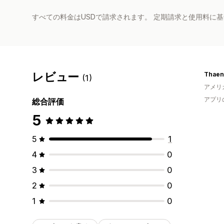
すべての料金はUSDで請求されます。 定期請求と使用料に
レビュー
Thaena
(1)
アメリ
アプリ
総合評価
5
5
1
4
0
3
0
2
0
1
0