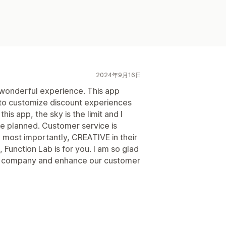
2024年9月16日
 wonderful experience. This app
y to customize discount experiences
his app, the sky is the limit and I
ve planned. Customer service is
 most importantly, CREATIVE in their
ls, Function Lab is for you. I am so glad
my company and enhance our customer