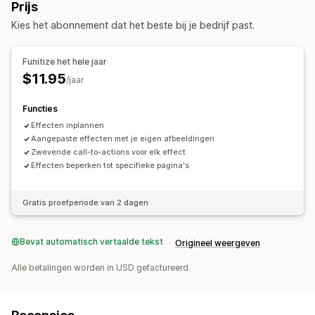
Prijs
Vallende effecten
Interactieve animaties
Kies het abonnement dat het beste bij je bedrijf past.
Paginaspecifieke effecten
Afbeeldingen
Planning
Seizoensevenementen
Funitize het hele jaar
Herfst
Black Friday (BFCM)
Kerst
Halloween
$11.95
/jaar
Nieuwjaarsdag
Lente
Zomer
Valentijnsdag
Winter
Aanbiedingen
Aangepaste evenementen
Functies
Effecten inplannen
Aangepaste effecten met je eigen afbeeldingen
Zwevende call-to-actions voor elk effect
Effecten beperken tot specifieke pagina's
Gratis proefperiode van 2 dagen
Bevat automatisch vertaalde tekst
Origineel weergeven
Alle betalingen worden in USD gefactureerd.