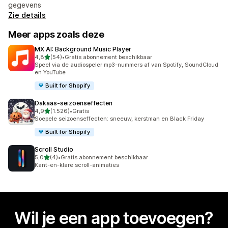
gegevens
Zie details
Meer apps zoals deze
MX AI: Background Music Player
van 5 sterren
4,8
(54)
•
Gratis abonnement beschikbaar
54 recensies in totaal
Speel via de audiospeler mp3-nummers af van Spotify, SoundCloud
en YouTube
Built for Shopify
Dakaas‑seizoenseffecten
van 5 sterren
4,9
(1.526)
•
Gratis
1526 recensies in totaal
Soepele seizoenseffecten: sneeuw, kerstman en Black Friday
Built for Shopify
Scroll Studio
van 5 sterren
5,0
(4)
•
Gratis abonnement beschikbaar
4 recensies in totaal
Kant-en-klare scroll-animaties
Wil je een app toevoegen?