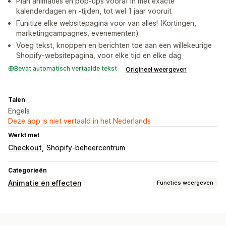
Plan animaties en pop-ups vooraf in met exacte
kalenderdagen en -tijden, tot wel 1 jaar vooruit
Funitize elke websitepagina voor van alles! (Kortingen,
marketingcampagnes, evenementen)
Voeg tekst, knoppen en berichten toe aan een willekeurige
Shopify-websitepagina, voor elke tijd en elke dag
Bevat automatisch vertaalde tekst
Origineel weergeven
Talen
Engels
Deze app is niet vertaald in het Nederlands
Werkt met
Checkout
Shopify-beheercentrum
Categorieën
Animatie en effecten
Functies weergeven
Aanpassing
3D-animaties
Animatiebeheer
Aangepaste animaties