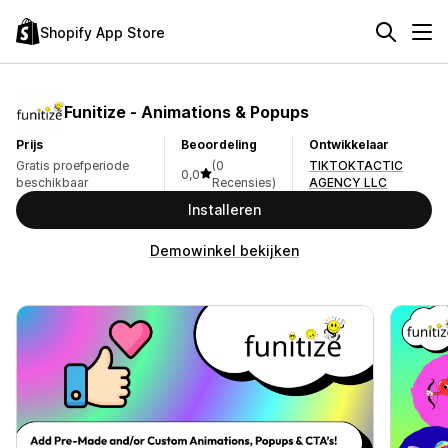
Shopify App Store
Funitize ‑ Animations & Popups
Prijs
Beoordeling
Ontwikkelaar
Gratis proefperiode
(0
TIKTOKTACTIC
0,0
beschikbaar
Recensies)
AGENCY LLC
Installeren
Demowinkel bekijken