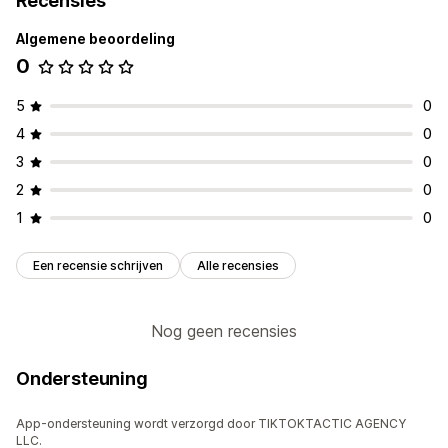
Recensies
Algemene beoordeling
0
5
0
4
0
3
0
2
0
1
0
Een recensie schrijven
Alle recensies
Nog geen recensies
Ondersteuning
App-ondersteuning wordt verzorgd door TIKTOKTACTIC AGENCY
LLC.