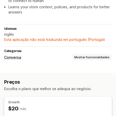
to connect to human
Learns your store context, policies, and products for better
answers
Idiomas
inglês
Esta aplicação não está traduzida em português (Portugal)
Categorias
Conversa
Mostrar funcionalidades
Mensagens em tempo real
Bots de conversação com IA
Preços
Respostas automatizadas
Escolha o plano que melhor se adequa ao negócio.
Recuperação de carrinho
Descontos
Recomendações de produtos
Respostas rápidas
Growth
Venda cruzada
Venda superior
$20
/ mês
Personalização