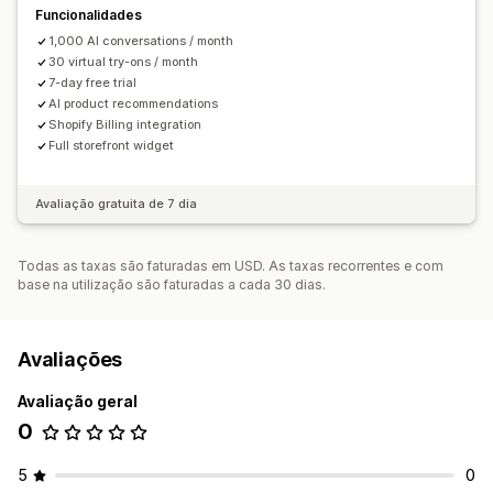
Funcionalidades
Cor e tipo de letra
Mensagens de boas-vindas
1,000 AI conversations / month
Fluxos de conversa
30 virtual try-ons / month
7-day free trial
AI product recommendations
Shopify Billing integration
Full storefront widget
Avaliação gratuita de 7 dia
Todas as taxas são faturadas em USD. As taxas recorrentes e com
base na utilização são faturadas a cada 30 dias.
Avaliações
Avaliação geral
0
5
0