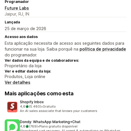
Programador
Future Labs
Jaipur, RJ, IN
Lançada
25 de março de 2026
Acesso aos dados
Esta aplicação necessita de acesso aos seguintes dados para
funcionar na sua loja. Saiba porquê na
política de privacidade
do programador.
Ver dados da equipa e de colaboradores:
Proprietário da loja
Ver e editar dados da loja:
Produtos, Loja online
Ver detalhes
Mais aplicações como esta
Shopify Inbox
de 5 estrelas
4,6
(5.480)
•
Gratuito
5480 total de avaliações
An AI sales associate that knows your customers
Dondy: WhatsApp Marketing+Chat
de 5 estrelas
4,8
(769)
•
Plano gratuito disponível
769 total de avaliações
Abandoned cart recovery, AI agent & automations on WhatsApp