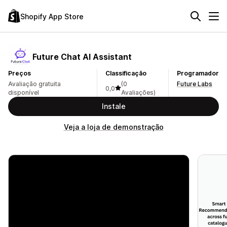
Shopify App Store
Future Chat AI Assistant
Preços
Classificação
Programador
Avaliação gratuita
(0
Future Labs
0,0
disponível
Avaliações)
Instale
Veja a loja de demonstração