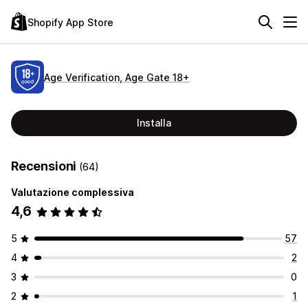
Shopify App Store
Age Verification, Age Gate 18+
Installa
Recensioni
(64)
Valutazione complessiva
4,6
5
57
4
2
3
0
2
1